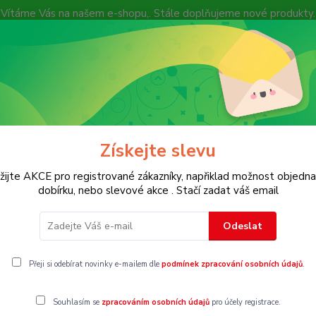
Vítáme Vás na našem e-shopu,. Stále doplňujeme nové produkty.
Nevíte si rady? Zavolejte.
+ 420 7
Více
Hledat
Získejte slevu
KOSTECH
Dětské
Dámské
Pánské
žijte AKCE pro registrované zákazníky, napřiklad možnost objedna
dobírku, nebo slevové akce . Stačí zadat váš email
Odeslat
Přeji si odebírat novinky e-mailem dle
podmínek zpracování osobních údajů
.
Souhlasím se
zpracováním osobních údajů
pro účely registrace.
gorii nebylo nalezeno žádné zboží.