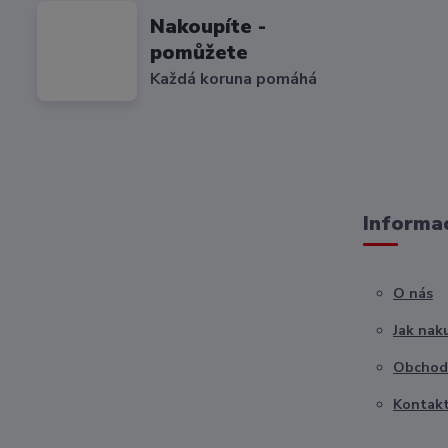
Nakoupíte -
pomůžete
Každá koruna pomáhá
Informac
O nás
Jak nak
Obchod
Kontak