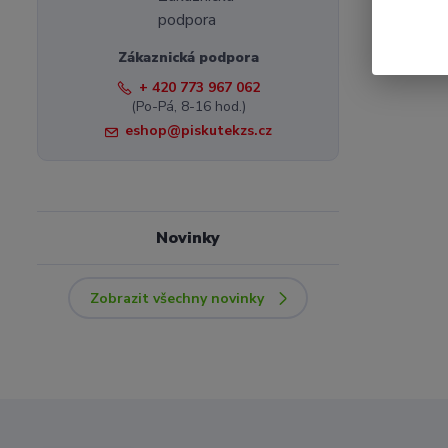
Zákaznická podpora
+ 420 773 967 062
(Po-Pá, 8-16 hod.)
eshop@piskutekzs.cz
Novinky
Zobrazit všechny novinky