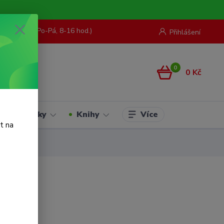
73 967 062
(Po-Pá, 8-16 hod.)
Přihlášení
0
0 Kč
Více
Hračky
Knihy
t na