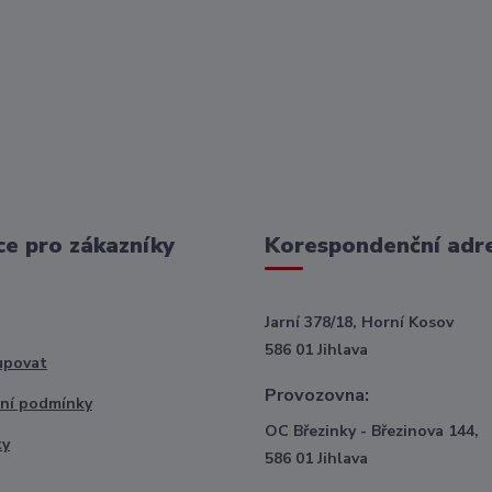
e pro zákazníky
Korespondenční adr
Jarní 378/18, Horní Kosov
586 01 Jihlava
upovat
Provozovna:
ní podmínky
OC Březinky - Březinova 144,
ty
586 01 Jihlava