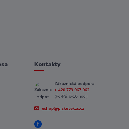
esa
Kontakty
Zákaznická podpora
+ 420 773 967 062
(Po-Pá, 8-16 hod.)
eshop@piskutekzs.cz