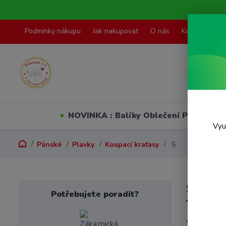
Podmínky nákupu
Jak nakupovat
O nás
Kontakty
NOVINKA : Balíky Oblečení PO VELI
Vyu
Pánské
Plavky
Koupací kraťasy
S
S
Potřebujete poradit?
V této kate