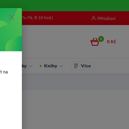
73 967 062
(Po-Pá, 8-16 hod.)
Přihlášení
0
0 Kč
Více
Hračky
Knihy
t na