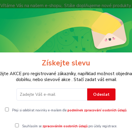
Vítáme Vás na našem e-shopu,. Stále doplňujeme nové produkty.
Nevíte si rady? Zavolejte.
+ 420 7
Více
Hledat
Získejte slevu
KOSTECH
Dětské
Dámské
Pánské
žijte AKCE pro registrované zákazníky, napřiklad možnost objedna
dobírku, nebo slevové akce . Stačí zadat váš email
Odeslat
ky a pláštěnky
Přeji si odebírat novinky e-mailem dle
podmínek zpracování osobních údajů
.
Souhlasím se
zpracováním osobních údajů
pro účely registrace.
gorii nebylo nalezeno žádné zboží.