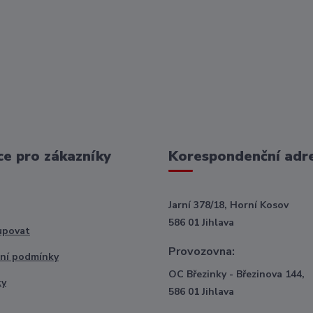
e pro zákazníky
Korespondenční adr
Jarní 378/18, Horní Kosov
586 01 Jihlava
upovat
Provozovna:
ní podmínky
OC Březinky - Březinova 144,
ty
586 01 Jihlava