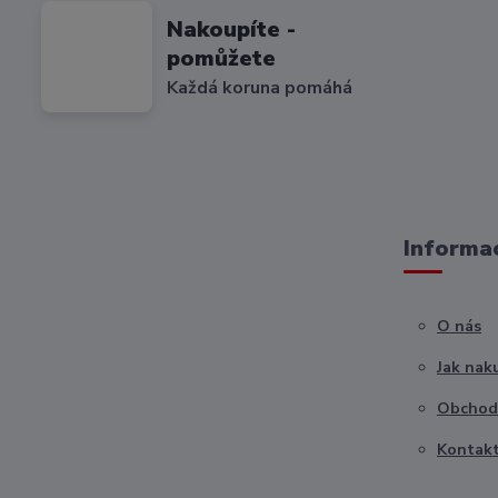
Nakoupíte -
pomůžete
Každá koruna pomáhá
Informac
O nás
Jak nak
Obchod
Kontak