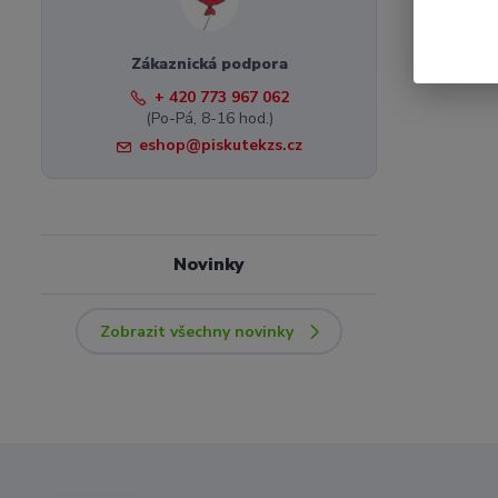
Zákaznická podpora
+ 420 773 967 062
(Po-Pá, 8-16 hod.)
eshop@piskutekzs.cz
Novinky
Zobrazit všechny novinky