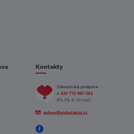
esa
Kontakty
Zákaznická podpora
+ 420 773 967 062
(Po-Pá, 8-16 hod.)
eshop@piskutekzs.cz