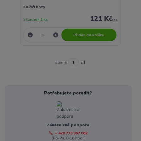
Klučičí boty
121 Kč
Skladem 1 ks
/
ks
Přidat do košíku
strana
z 1
Potřebujete poradit?
Zákaznická podpora
+ 420 773 967 062
(Po-Pá, 8-16 hod.)