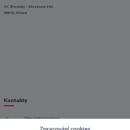
OC Březinky - Březinova 144,
586 01 Jihlava
Kontakty
Zákaznická podpora
+ 420 773 967 062
Zpracování cookies
(Po-Pá, 8-16 hod.)