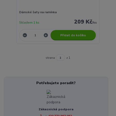
Dámské šaty na ramínka
209 Kč
Skladem 1 ks
/
ks
Přidat do košíku
strana
z 1
Potřebujete poradit?
Zákaznická podpora
+ 420 773 967 062