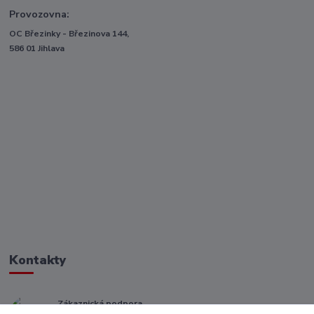
Provozovna:
OC Březinky - Březinova 144,
586 01 Jihlava
Kontakty
Zákaznická podpora