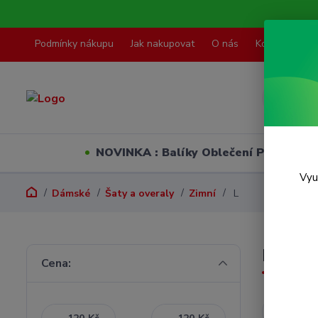
Podmínky nákupu
Jak nakupovat
O nás
Kontakty
NOVINKA : Balíky Oblečení PO VELI
Vyu
Dámské
Šaty a overaly
Zimní
L
L
Cena:
Nejnověj