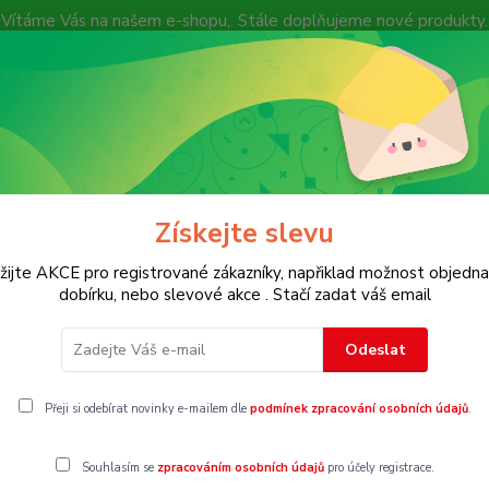
Vítáme Vás na našem e-shopu,. Stále doplňujeme nové produkty.
Nevíte si rady? Zavolejte.
+ 420 7
Více
Hledat
Získejte slevu
KOSTECH
Dětské
Dámské
Pánské
žijte AKCE pro registrované zákazníky, napřiklad možnost objedna
dobírku, nebo slevové akce . Stačí zadat váš email
Odeslat
Přeji si odebírat novinky e-mailem dle
podmínek zpracování osobních údajů
.
Souhlasím se
zpracováním osobních údajů
pro účely registrace.
ší
Nejlevnější
Nejdražší