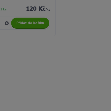
120 Kč
1 ks
/
ks
Přidat do košíku