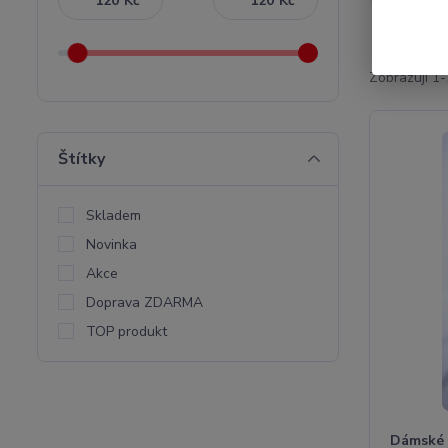
Kč
Kč
Zobrazuji 1-
Štítky
Skladem
Novinka
Akce
Doprava ZDARMA
TOP produkt
Dámské 