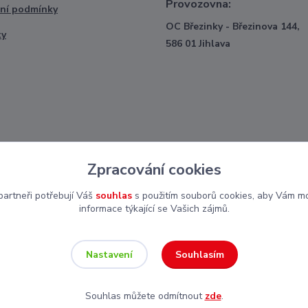
Provozovna:
ní podmínky
OC Březinky - Březinova 144,
ty
586 01 Jihlava
Zpracování cookies
artneři potřebují Váš
souhlas
s použitím souborů cookies, aby Vám mo
informace týkající se Vašich zájmů.
Souhlasím
Nastavení
Souhlas můžete odmítnout
zde
.