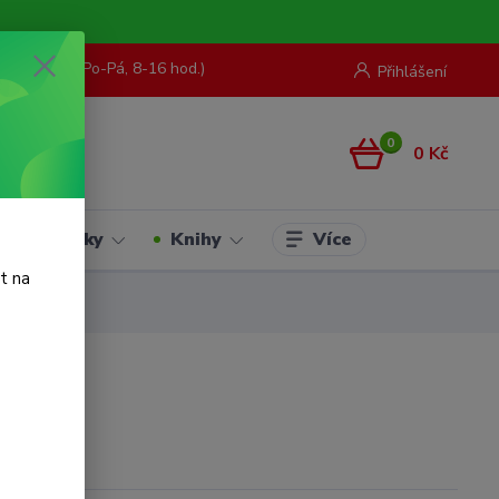
73 967 062
(Po-Pá, 8-16 hod.)
Přihlášení
0
0 Kč
Více
Hračky
Knihy
t na