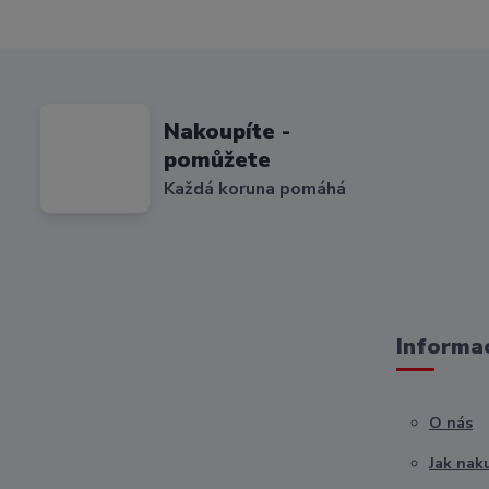
Nakoupíte -
pomůžete
Každá koruna pomáhá
Informac
O nás
Jak nak