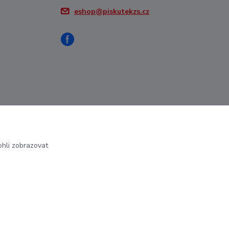
eshop@piskutekzs.cz
hli zobrazovat
Vytvořeno na
Eshop-rychle.cz