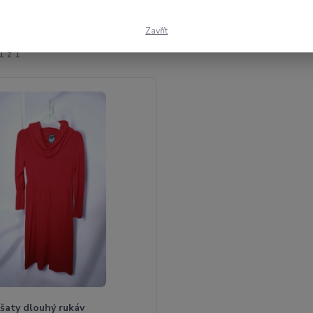
Zavřít
1 z 1
šaty dlouhý rukáv