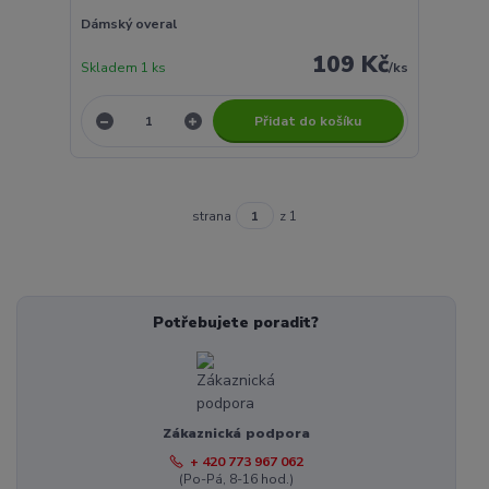
Dámský overal
109 Kč
Skladem 1 ks
/
ks
Přidat do košíku
strana
z 1
Potřebujete poradit?
Zákaznická podpora
+ 420 773 967 062
(Po-Pá, 8-16 hod.)