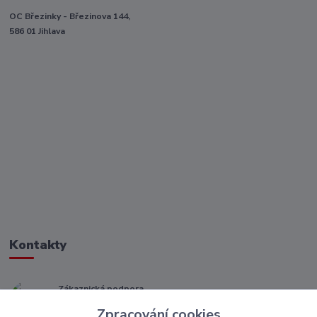
OC Březinky - Březinova 144,
586 01 Jihlava
Kontakty
Zákaznická podpora
+ 420 773 967 062
Zpracování cookies
(Po-Pá, 8-16 hod.)