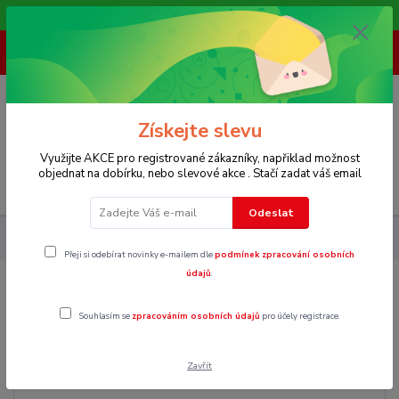
Vítáme Vás na našem e-shopu,. Stále doplňujeme nové produkty.
+ 420 773 967 062
(Po-Pá, 8-16 hod.)
0
0 Kč
Získejte slevu
Využijte AKCE pro registrované zákazníky, napřiklad možnost
objednat na dobírku, nebo slevové akce . Stačí zadat váš email
Menu
Odeslat
Pánské
Kalhoty
Kraťasy
L
Přeji si odebírat novinky e-mailem dle
podmínek zpracování osobních
údajů
.
L
Souhlasím se
zpracováním osobních údajů
pro účely registrace.
Zavřít
Cena: