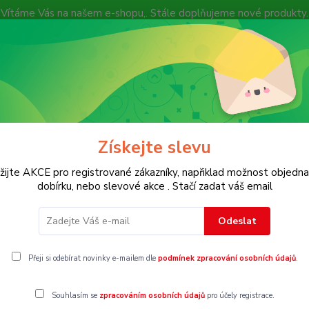
Vítáme Vás na našem e-shopu,. Stále doplňujeme nové produkty.
Nevíte si rady? Zavolejte.
+ 420 7
Více
Hledat
Získejte slevu
KOSTECH
Dětské
Dámské
Pánské
žijte AKCE pro registrované zákazníky, napřiklad možnost objedna
dobírku, nebo slevové akce . Stačí zadat váš email
Odeslat
Přeji si odebírat novinky e-mailem dle
podmínek zpracování osobních údajů
.
Souhlasím se
zpracováním osobních údajů
pro účely registrace.
gorii nebylo nalezeno žádné zboží.