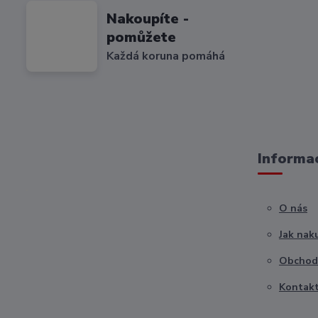
Nakoupíte -
pomůžete
Každá koruna pomáhá
Informac
O nás
Jak nak
Obchod
Kontak