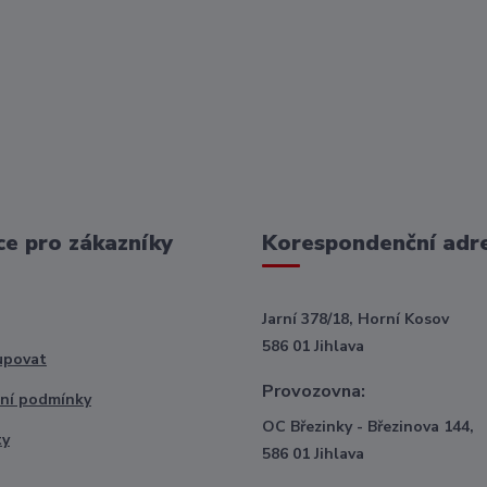
e pro zákazníky
Korespondenční adr
Jarní 378/18, Horní Kosov
586 01 Jihlava
upovat
Provozovna:
ní podmínky
OC Březinky - Březinova 144,
ty
586 01 Jihlava