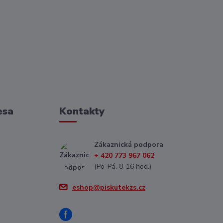
esa
Kontakty
Zákaznická podpora
+ 420 773 967 062
(Po-Pá, 8-16 hod.)
eshop@piskutekzs.cz