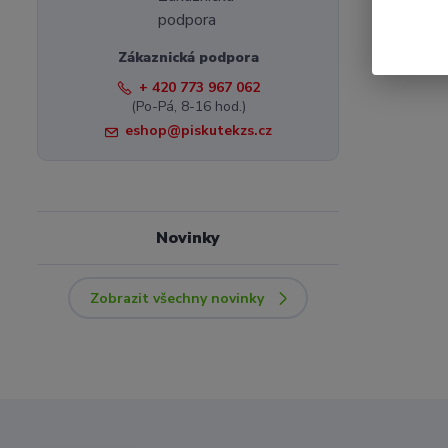
Zákaznická podpora
+ 420 773 967 062
(Po-Pá, 8-16 hod.)
eshop@piskutekzs.cz
Novinky
Zobrazit všechny novinky