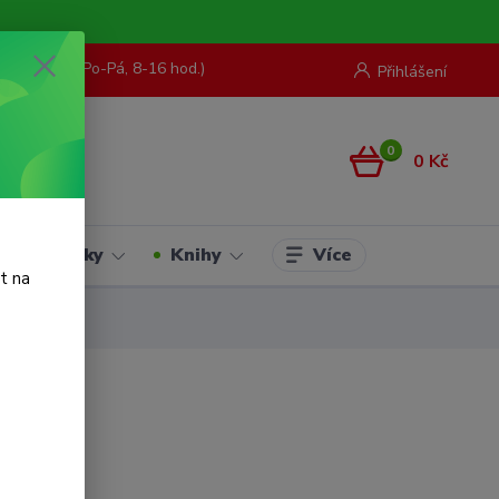
73 967 062
(Po-Pá, 8-16 hod.)
Přihlášení
0
0 Kč
Více
Hračky
Knihy
t na