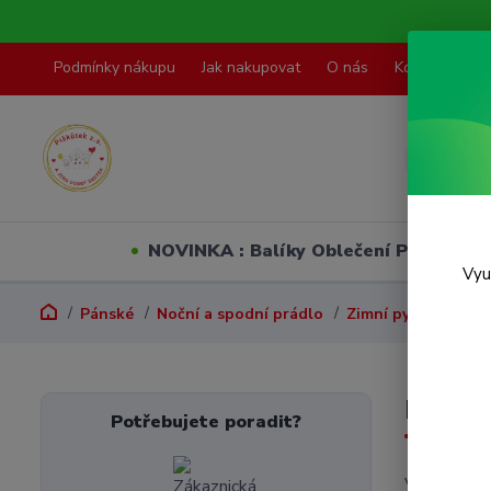
Podmínky nákupu
Jak nakupovat
O nás
Kontakty
NOVINKA : Balíky Oblečení PO VELI
Vyu
Pánské
Noční a spodní prádlo
Zimní pyžama
L
L
Potřebujete poradit?
V této kate