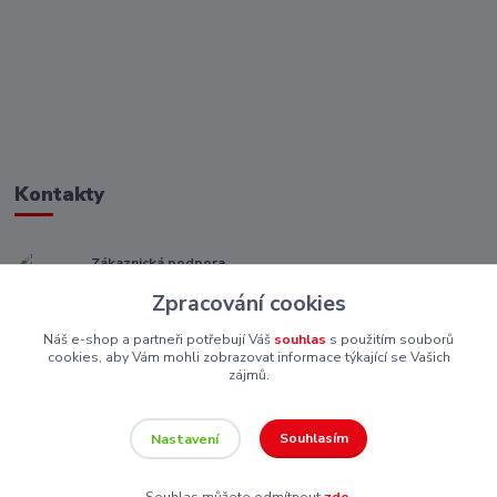
Kontakty
Zákaznická podpora
+ 420 773 967 062
Zpracování cookies
(Po-Pá, 8-16 hod.)
Náš e-shop a partneři potřebují Váš
souhlas
s použitím souborů
eshop@piskutekzs.cz
cookies, aby Vám mohli zobrazovat informace týkající se Vašich
zájmů.
Souhlasím
Nastavení
Souhlas můžete odmítnout
zde
.