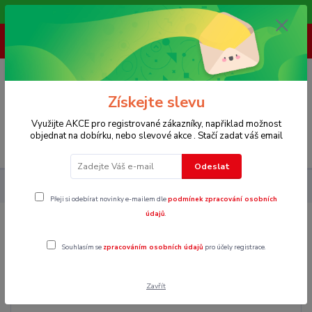
Vítáme Vás na našem e-shopu,. Stále doplňujeme nové produkty.
+ 420 773 967 062
(Po-Pá, 8-16 hod.)
0
0 Kč
Získejte slevu
Využijte AKCE pro registrované zákazníky, napřiklad možnost
objednat na dobírku, nebo slevové akce . Stačí zadat váš email
Menu
Odeslat
Pánské
Kalhoty
Džíny
M
Přeji si odebírat novinky e-mailem dle
podmínek zpracování osobních
údajů
.
M
Souhlasím se
zpracováním osobních údajů
pro účely registrace.
Zavřít
Cena: