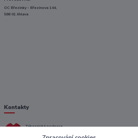
OC Březinky - Březinova 144,
586 01 Jihlava
Kontakty
Zákaznická podpora
+ 420 773 967 062
Zpracování cookies
(Po-Pá, 8-16 hod.)