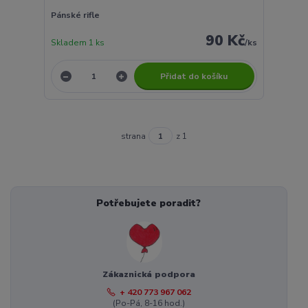
Pánské rifle
90 Kč
Skladem 1 ks
/
ks
Přidat do košíku
strana
z 1
Potřebujete poradit?
Zákaznická podpora
+ 420 773 967 062
(Po-Pá, 8-16 hod.)