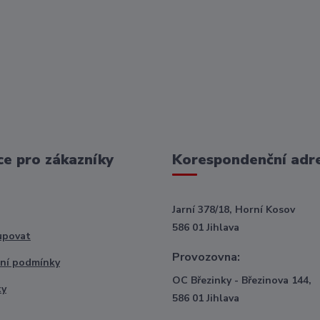
e pro zákazníky
Korespondenční adr
Jarní 378/18, Horní Kosov
586 01 Jihlava
upovat
Provozovna:
ní podmínky
OC Březinky - Březinova 144,
ty
586 01 Jihlava