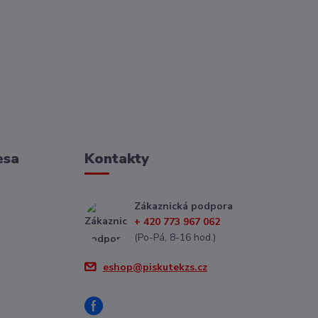
esa
Kontakty
Zákaznická podpora
+ 420 773 967 062
(Po-Pá, 8-16 hod.)
eshop@piskutekzs.cz