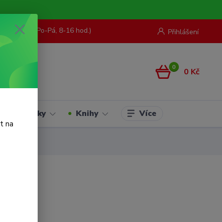
73 967 062
(Po-Pá, 8-16 hod.)
Přihlášení
0
0 Kč
Více
Hračky
Knihy
t na