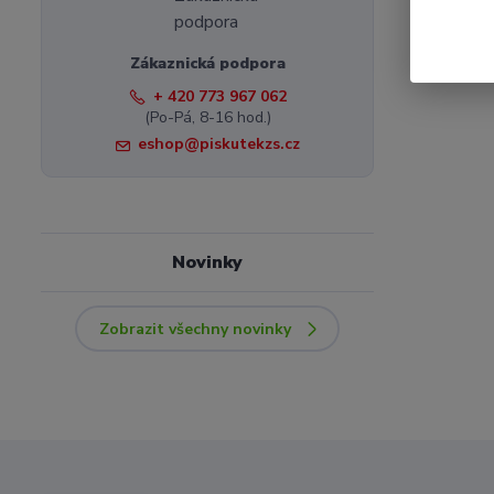
Zákaznická podpora
+ 420 773 967 062
(Po-Pá, 8-16 hod.)
eshop@piskutekzs.cz
Novinky
Zobrazit všechny novinky