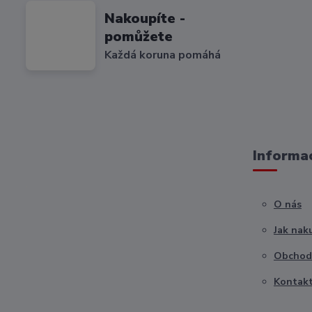
Nakoupíte -
pomůžete
Každá koruna pomáhá
Informac
O nás
Jak nak
Obchod
Kontak