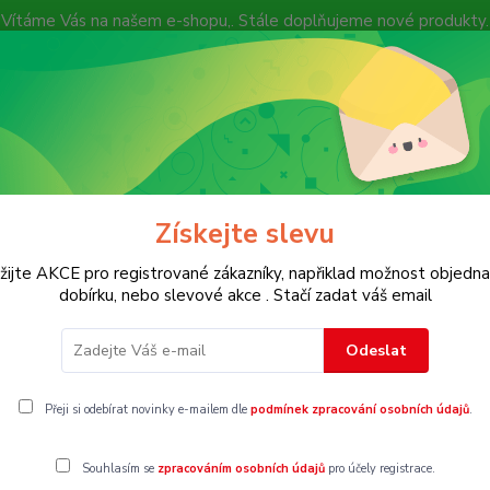
Vítáme Vás na našem e-shopu,. Stále doplňujeme nové produkty.
Nevíte si rady? Zavolejte.
+ 420 7
Více
Hledat
Získejte slevu
KOSTECH
Dětské
Dámské
Pánské
žijte AKCE pro registrované zákazníky, napřiklad možnost objedna
dobírku, nebo slevové akce . Stačí zadat váš email
Odeslat
Přeji si odebírat novinky e-mailem dle
podmínek zpracování osobních údajů
.
Souhlasím se
zpracováním osobních údajů
pro účely registrace.
gorii nebylo nalezeno žádné zboží.