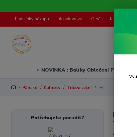
Podmínky nákupu
Jak nakupovat
O nás
Kontakty
NOVINKA : Balíky Oblečení PO VELI
Vyu
Pánské
Kalhoty
Tříčtvrteční
M
M
Potřebujete poradit?
V této kate