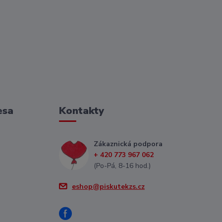
esa
Kontakty
Zákaznická podpora
+ 420 773 967 062
(Po-Pá, 8-16 hod.)
eshop@piskutekzs.cz