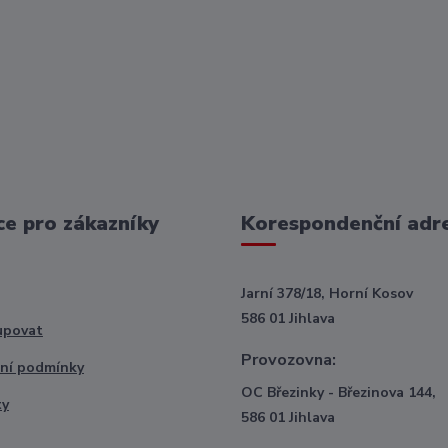
e pro zákazníky
Korespondenční adr
Jarní 378/18, Horní Kosov
586 01 Jihlava
upovat
Provozovna:
ní podmínky
OC Březinky - Březinova 144,
ty
586 01 Jihlava