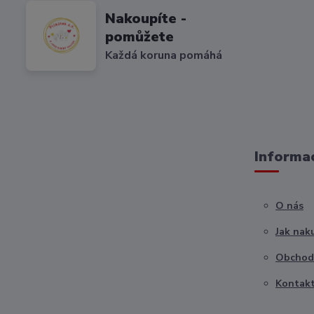
Nakoupíte -
pomůžete
Každá koruna pomáhá
Informac
O nás
Jak nak
Obchod
Kontak