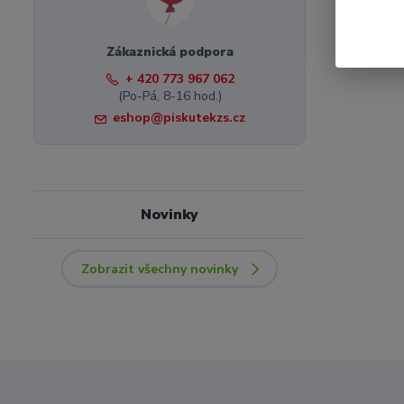
Zákaznická podpora
+ 420 773 967 062
(Po-Pá, 8-16 hod.)
eshop@piskutekzs.cz
Novinky
Zobrazit všechny novinky