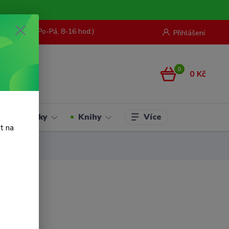
73 967 062
(Po-Pá, 8-16 hod.)
Přihlášení
0
0 Kč
Více
Hračky
Knihy
t na