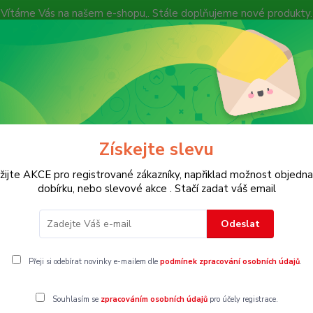
Vítáme Vás na našem e-shopu,. Stále doplňujeme nové produkty.
Nevíte si rady? Zavolejte.
+ 420 7
Více
Hledat
Získejte slevu
KOSTECH
Dětské
Dámské
Pánské
žijte AKCE pro registrované zákazníky, napřiklad možnost objedna
dobírku, nebo slevové akce . Stačí zadat váš email
M
Odeslat
Přeji si odebírat novinky e-mailem dle
podmínek zpracování osobních údajů
.
Souhlasím se
zpracováním osobních údajů
pro účely registrace.
gorii nebylo nalezeno žádné zboží.