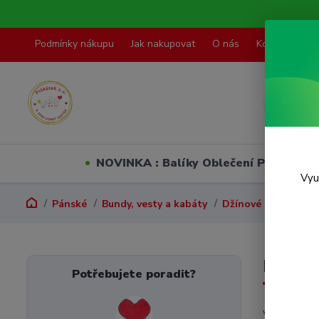
Podmínky nákupu
Jak nakupovat
O nás
Kontakty
NOVINKA : Balíky Oblečení PO VELI
Vyu
Pánské
Bundy, vesty a kabáty
Džínové bundy
M
Potřebujete poradit?
V této kate