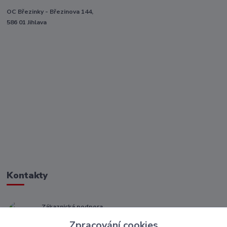
OC Březinky - Březinova 144,
586 01 Jihlava
Kontakty
Zákaznická podpora
+ 420 773 967 062
Zpracování cookies
(Po-Pá, 8-16 hod.)