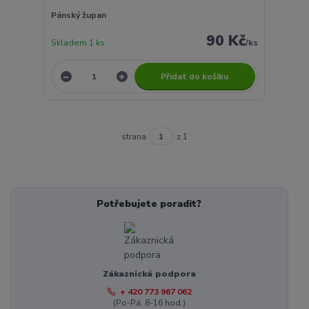
Pánský župan
90 Kč
Skladem 1 ks
/
ks
Přidat do košíku
strana
z 1
Potřebujete poradit?
Zákaznická podpora
+ 420 773 967 062
(Po-Pá, 8-16 hod.)