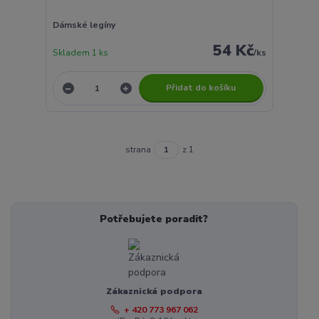
Dámské legíny
54 Kč
Skladem 1 ks
/
ks
Přidat do košíku
strana
z 1
Potřebujete poradit?
Zákaznická podpora
+ 420 773 967 062