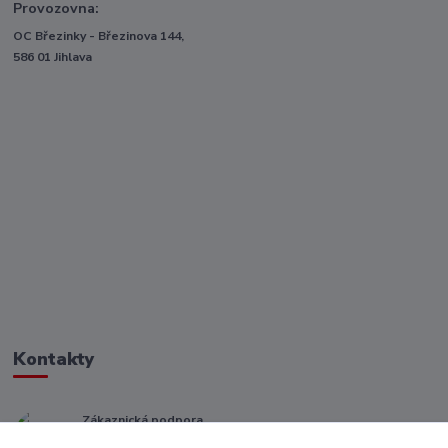
Provozovna:
OC Březinky - Březinova 144,
586 01 Jihlava
Kontakty
Zákaznická podpora
+ 420 773 967 062