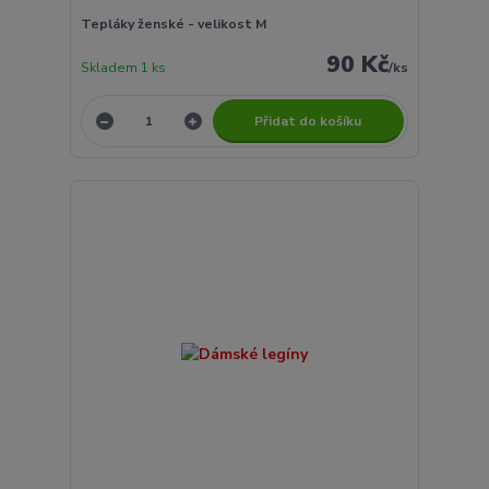
Tepláky ženské - velikost M
90 Kč
Skladem 1 ks
/
ks
Přidat do košíku