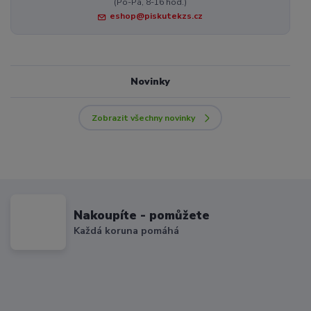
(Po-Pá, 8-16 hod.)
eshop@piskutekzs.cz
Novinky
Zobrazit všechny novinky
Nakoupíte - pomůžete
Každá koruna pomáhá