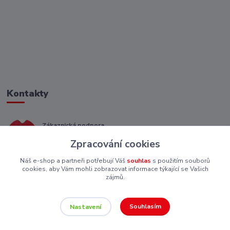
Kontakty
Zákaznická podpora
+ 420 773 967 062
Zpracování cookies
(Po-Pá, 8-16 hod.)
Náš e-shop a partneři potřebují Váš
souhlas
s použitím souborů
eshop@piskutekzs.cz
cookies, aby Vám mohli zobrazovat informace týkající se Vašich
zájmů.
Souhlasím
Nastavení