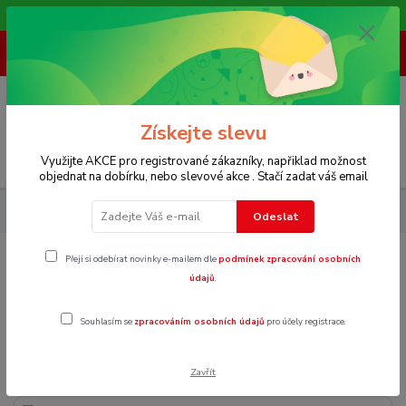
Vítáme Vás na našem e-shopu,. Stále doplňujeme nové produkty.
+ 420 773 967 062
(Po-Pá, 8-16 hod.)
0
0 Kč
Získejte slevu
Menu
Využijte AKCE pro registrované zákazníky, napřiklad možnost
objednat na dobírku, nebo slevové akce . Stačí zadat váš email
Dámské
Mikiny a svetry
Prodloužené svetry
Odeslat
Přeji si odebírat novinky e-mailem dle
podmínek zpracování osobních
Prodloužené svetry
údajů
.
Souhlasím se
zpracováním osobních údajů
pro účely registrace.
Vel. XS
Zavřít