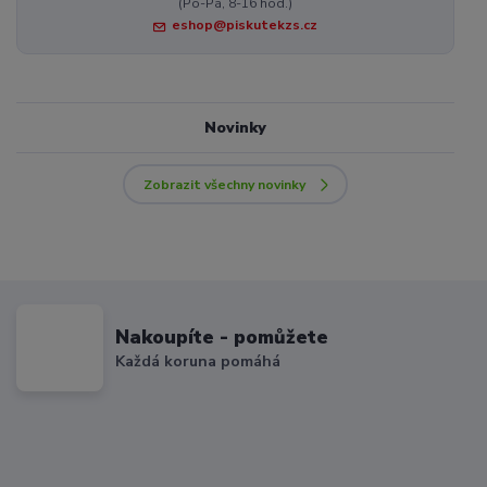
(Po-Pá, 8-16 hod.)
eshop@piskutekzs.cz
Novinky
Zobrazit všechny novinky
Nakoupíte - pomůžete
Každá koruna pomáhá