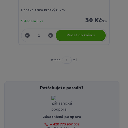
Pánské triko krátký rukáv
30 Kč
Skladem 1 ks
/
ks
Přidat do košíku
strana
z 1
Potřebujete poradit?
Zákaznická podpora
+ 420 773 967 062