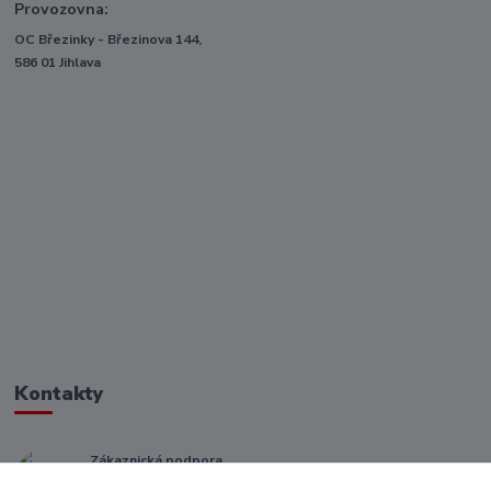
Provozovna:
OC Březinky - Březinova 144,
586 01 Jihlava
Kontakty
Zákaznická podpora
+ 420 773 967 062