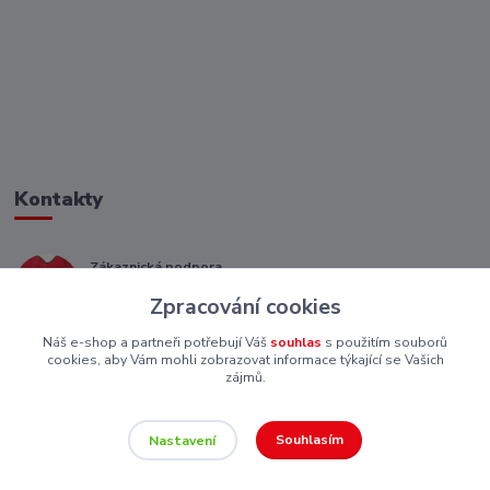
Kontakty
Zákaznická podpora
+ 420 773 967 062
Zpracování cookies
(Po-Pá, 8-16 hod.)
Náš e-shop a partneři potřebují Váš
souhlas
s použitím souborů
eshop@piskutekzs.cz
cookies, aby Vám mohli zobrazovat informace týkající se Vašich
zájmů.
Souhlasím
Nastavení