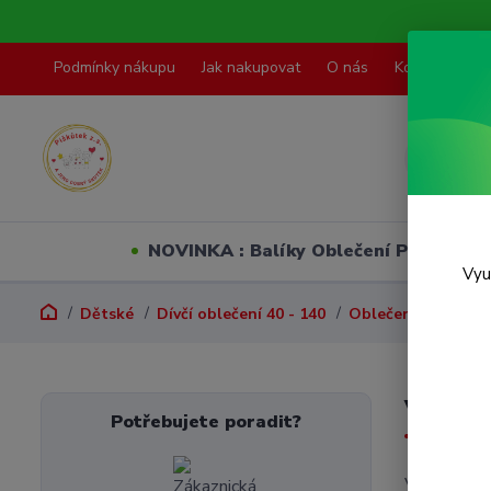
Podmínky nákupu
Jak nakupovat
O nás
Kontakty
NOVINKA : Balíky Oblečení PO VELI
Vyu
Dětské
Dívčí oblečení 40 - 140
Oblečení do deště
Vel. 7
Potřebujete poradit?
V této kate