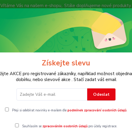
Vítáme Vás na našem e-shopu,. Stále doplňujeme nové produkty.
Nevíte si rady? Zavolejte.
+ 420 7
Více
Hledat
Získejte slevu
KOSTECH
Dětské
Dámské
Pánské
žijte AKCE pro registrované zákazníky, napřiklad možnost objedna
dobírku, nebo slevové akce . Stačí zadat váš email
Vel. 74
Odeslat
4
Přeji si odebírat novinky e-mailem dle
podmínek zpracování osobních údajů
.
Souhlasím se
zpracováním osobních údajů
pro účely registrace.
gorii nebylo nalezeno žádné zboží.