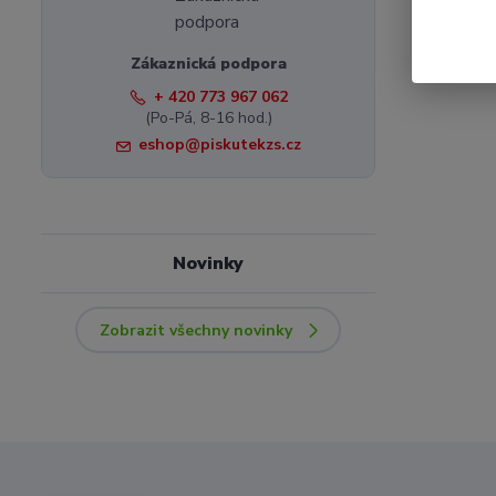
Zákaznická podpora
+ 420 773 967 062
(Po-Pá, 8-16 hod.)
eshop@piskutekzs.cz
Novinky
Zobrazit všechny novinky