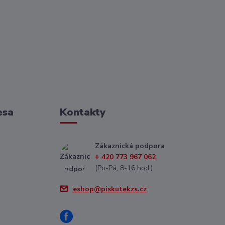
esa
Kontakty
Zákaznická podpora
+ 420 773 967 062
(Po-Pá, 8-16 hod.)
eshop@piskutekzs.cz