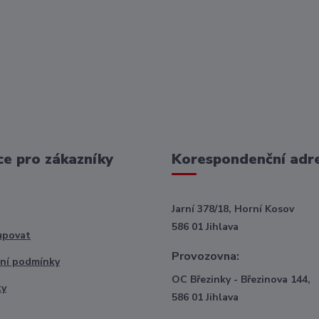
e pro zákazníky
Korespondenční adr
Jarní 378/18, Horní Kosov
586 01 Jihlava
upovat
Provozovna:
ní podmínky
OC Březinky - Březinova 144,
ty
586 01 Jihlava