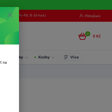
73 967 062
(Po-Pá, 8-16 hod.)
Přihlášení
0
0 Kč
Více
Hračky
Knihy
t na