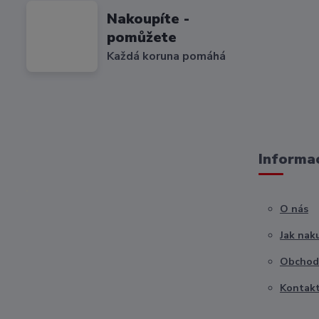
Nakoupíte -
pomůžete
Každá koruna pomáhá
Informac
O nás
Jak nak
Obchod
Kontak