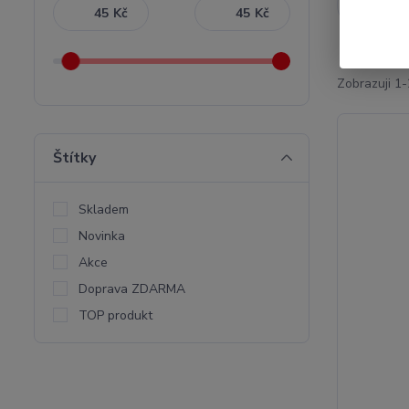
Nejnověj
Kč
Kč
Zobrazuji 1-
Štítky
Skladem
Novinka
Akce
Doprava ZDARMA
TOP produkt