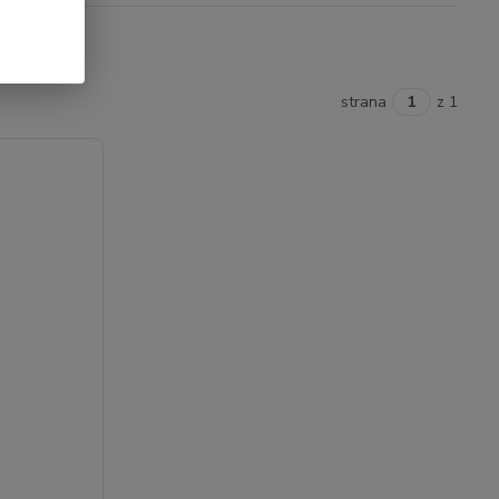
strana
z 1