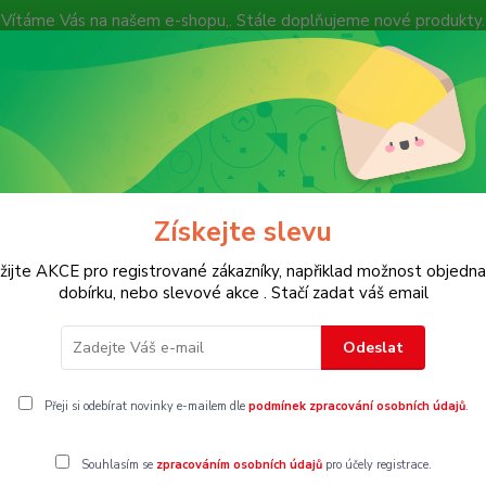
Vítáme Vás na našem e-shopu,. Stále doplňujeme nové produkty.
Nevíte si rady? Zavolejte.
+ 420 7
Více
Hledat
Získejte slevu
KOSTECH
Dětské
Dámské
Pánské
žijte AKCE pro registrované zákazníky, napřiklad možnost objedna
dobírku, nebo slevové akce . Stačí zadat váš email
 86
Odeslat
6
Přeji si odebírat novinky e-mailem dle
podmínek zpracování osobních údajů
.
Souhlasím se
zpracováním osobních údajů
pro účely registrace.