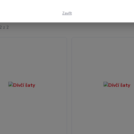
ší
Nejlevnější
Nejdražší
Zavřít
2 z 2