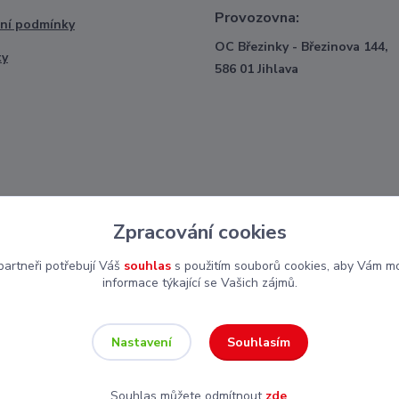
Provozovna:
ní podmínky
OC Březinky - Březinova 144,
ty
586 01 Jihlava
Zpracování cookies
artneři potřebují Váš
souhlas
s použitím souborů cookies, aby Vám mo
informace týkající se Vašich zájmů.
Souhlasím
Nastavení
Souhlas můžete odmítnout
zde
.