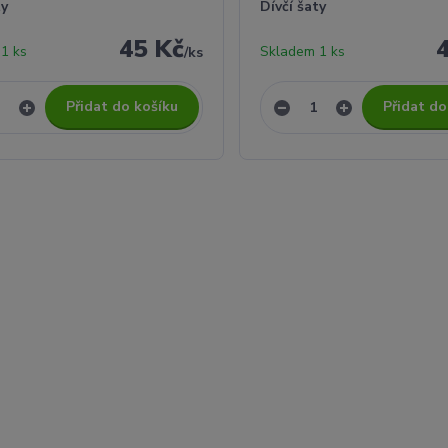
ty
Dívčí šaty
45 Kč
1 ks
Skladem 1 ks
/
ks
Přidat do košíku
Přidat do