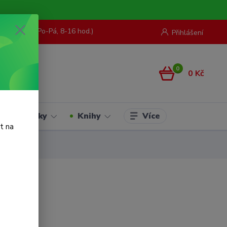
73 967 062
(Po-Pá, 8-16 hod.)
Přihlášení
0
0 Kč
Více
Hračky
Knihy
t na