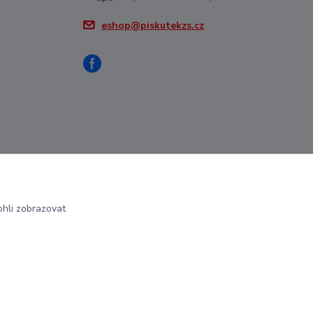
eshop@piskutekzs.cz
hli zobrazovat
Vytvořeno na
Eshop-rychle.cz