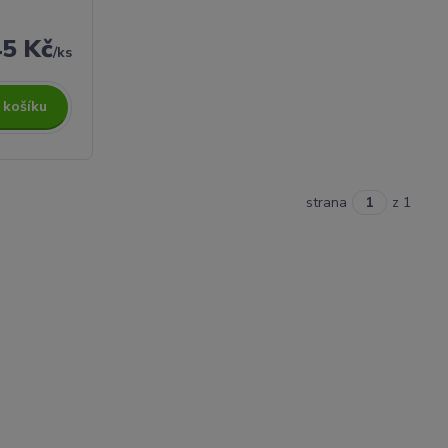
45 Kč
/
ks
 košíku
strana
z 1