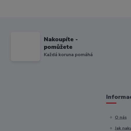
Nakoupíte -
pomůžete
Každá koruna pomáhá
Informac
O nás
Jak nak