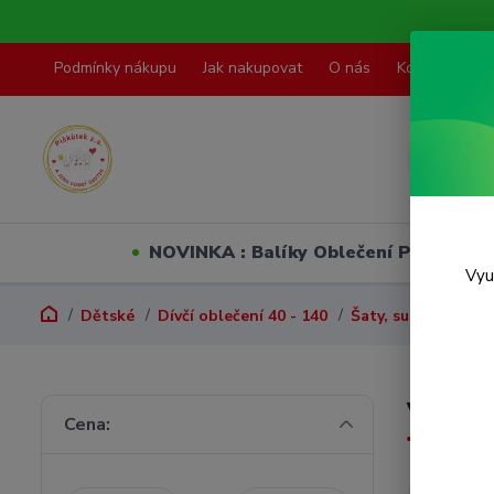
Podmínky nákupu
Jak nakupovat
O nás
Kontakty
NOVINKA : Balíky Oblečení PO VELI
Vyu
Dětské
Dívčí oblečení 40 - 140
Šaty, sukně
Vel.
Vel. 8
Cena: