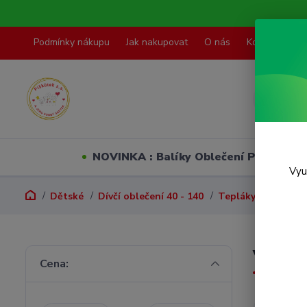
Podmínky nákupu
Jak nakupovat
O nás
Kontakty
NOVINKA : Balíky Oblečení PO VELI
Vyu
Dětské
Dívčí oblečení 40 - 140
Tepláky, legíny, p
Vel. 4
Cena: