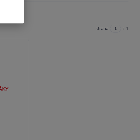
strana
z 1