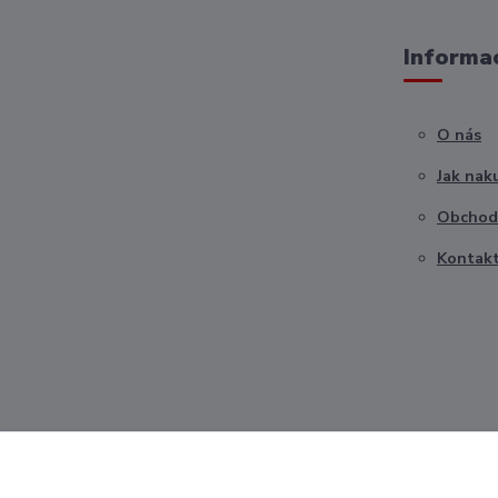
Informac
O nás
Jak nak
Obchod
Kontak