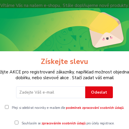
Vítáme Vás na našem e-shopu,. Stále doplňujeme nové produkty.
Nevíte si rady? Zavolejte.
+ 420 7
Více
Hledat
Získejte slevu
KOSTECH
Dětské
Dámské
Pánské
žijte AKCE pro registrované zákazníky, napřiklad možnost objedna
dobírku, nebo slevové akce . Stačí zadat váš email
unčochy
Vel. 44
Odeslat
4
Přeji si odebírat novinky e-mailem dle
podmínek zpracování osobních údajů
.
Souhlasím se
zpracováním osobních údajů
pro účely registrace.