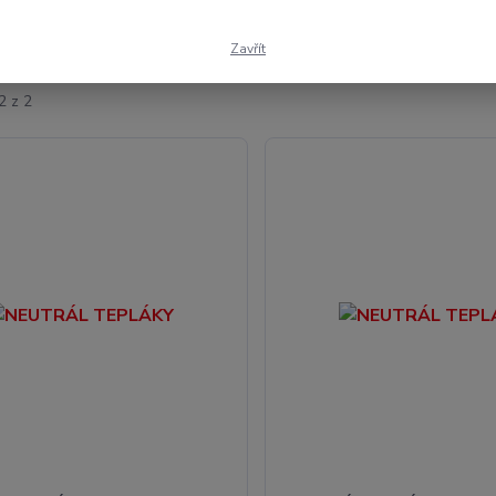
ší
Nejlevnější
Nejdražší
Zavřít
2 z 2