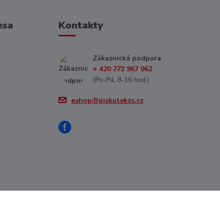
esa
Kontakty
Zákaznická podpora
+ 420 773 967 062
(Po-Pá, 8-16 hod.)
eshop@piskutekzs.cz