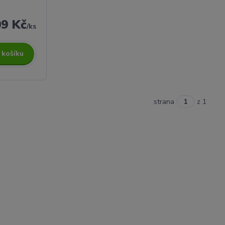
09 Kč
/
ks
 košíku
strana
z 1