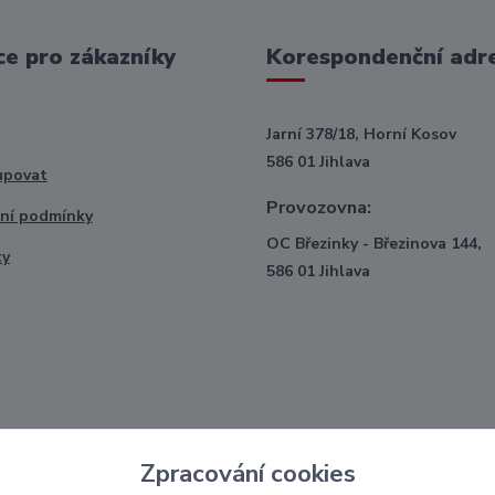
e pro zákazníky
Korespondenční adr
Jarní 378/18, Horní Kosov
586 01 Jihlava
upovat
Provozovna:
ní podmínky
OC Březinky - Březinova 144,
ty
586 01 Jihlava
Zpracování cookies