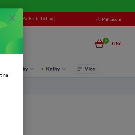
73 967 062
(Po-Pá, 8-16 hod.)
Přihlášení
0
0 Kč
Více
Hračky
Knihy
t na