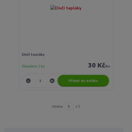
Dívčí tepláky
30 Kč
Skladem 1 ks
/
ks
Přidat do košíku
strana
z 1