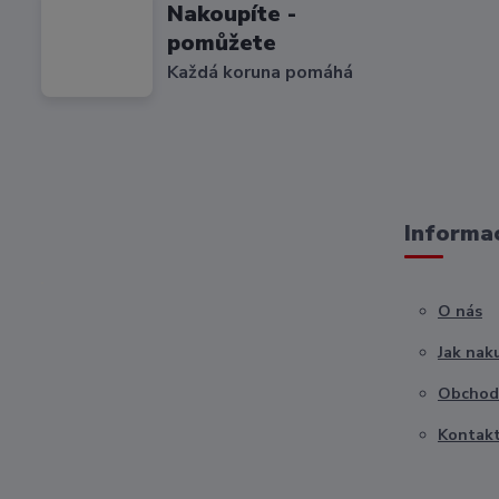
Nakoupíte -
pomůžete
Každá koruna pomáhá
Informac
O nás
Jak nak
Obchod
Kontak