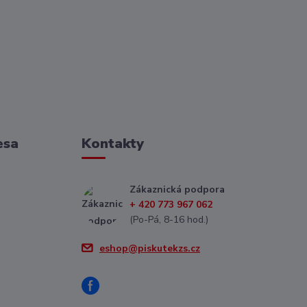
esa
Kontakty
Zákaznická podpora
+ 420 773 967 062
(Po-Pá, 8-16 hod.)
eshop@piskutekzs.cz