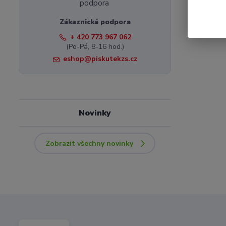
Zákaznická podpora
+ 420 773 967 062
(Po-Pá, 8-16 hod.)
eshop@piskutekzs.cz
Novinky
Zobrazit všechny novinky