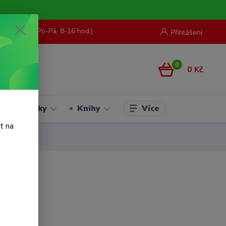
73 967 062
(Po-Pá, 8-16 hod.)
Přihlášení
0
0 Kč
Více
Hračky
Knihy
t na