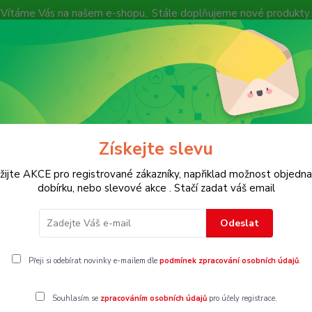
Vítáme Vás na našem e-shopu,. Stále doplňujeme nové produkty.
Nevíte si rady? Zavolejte.
+ 420 7
Více
Hledat
Získejte slevu
KOSTECH
Dětské
Dámské
Pánské
žijte AKCE pro registrované zákazníky, napřiklad možnost objedna
dobírku, nebo slevové akce . Stačí zadat váš email
Odeslat
0
Přeji si odebírat novinky e-mailem dle
podmínek zpracování osobních údajů
.
gorii nebylo nalezeno žádné zboží.
Souhlasím se
zpracováním osobních údajů
pro účely registrace.