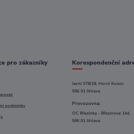
e pro zákazníky
Korespondenční adr
Jarní 378/18, Horní Kosov
586 01 Jihlava
upovat
Provozovna:
ní podmínky
OC Březinky - Březinova 144,
ty
586 01 Jihlava