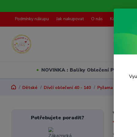
Podmínky nákupu
Jak nakupovat
O nás
Kontakty
NOVINKA : Balíky Oblečení PO VELI
Vyu
Dětské
Dívčí oblečení 40 - 140
Pyžama
Vel. 98
Vel. 9
Potřebujete poradit?
V této kate