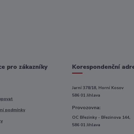
e pro zákazníky
Korespondenční adr
Jarní 378/18, Horní Kosov
586 01 Jihlava
upovat
Provozovna:
ní podmínky
OC Březinky - Březinova 144,
ty
586 01 Jihlava