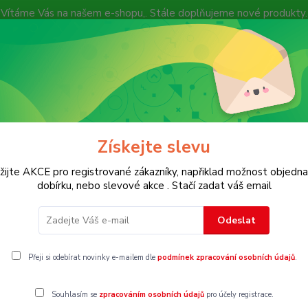
Vítáme Vás na našem e-shopu,. Stále doplňujeme nové produkty.
Nevíte si rady? Zavolejte.
+ 420 7
Více
Hledat
Získejte slevu
KOSTECH
Dětské
Dámské
Pánské
žijte AKCE pro registrované zákazníky, napřiklad možnost objedna
dobírku, nebo slevové akce . Stačí zadat váš email
Odeslat
8
Přeji si odebírat novinky e-mailem dle
podmínek zpracování osobních údajů
.
Souhlasím se
zpracováním osobních údajů
pro účely registrace.
gorii nebylo nalezeno žádné zboží.