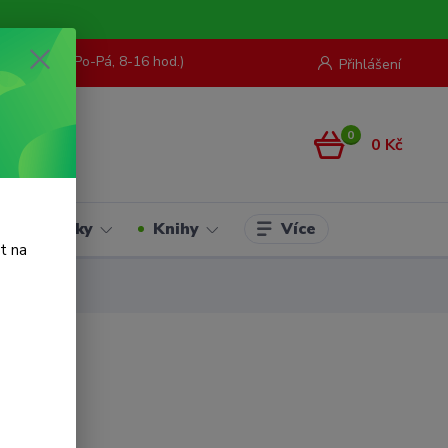
73 967 062
(Po-Pá, 8-16 hod.)
Přihlášení
0
0 Kč
Více
Hračky
Knihy
t na