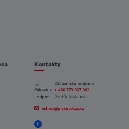
esa
Kontakty
Zákaznická podpora
+ 420 773 967 062
(Po-Pá, 8-16 hod.)
eshop@piskutekzs.cz