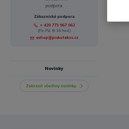
Zákaznická podpora
+ 420 773 967 062
(Po-Pá, 8-16 hod.)
eshop@piskutekzs.cz
Novinky
Zobrazit všechny novinky