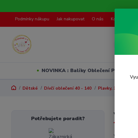
Podmínky nákupu
Jak nakupovat
O nás
Kontakty
NOVINKA : Balíky Oblečení PO VELI
Vyu
Dětské
Dívčí oblečení 40 - 140
Plavky, župany
V
Vel. 4
Potřebujete poradit?
V této kate