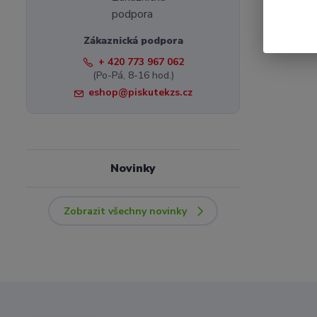
Zákaznická podpora
+ 420 773 967 062
(Po-Pá, 8-16 hod.)
eshop@piskutekzs.cz
Novinky
Zobrazit všechny novinky