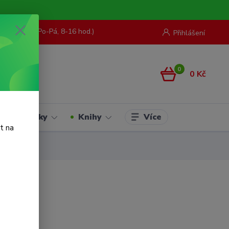
73 967 062
(Po-Pá, 8-16 hod.)
Přihlášení
0
0 Kč
Více
Hračky
Knihy
t na