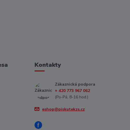
esa
Kontakty
Zákaznická podpora
+ 420 773 967 062
(Po-Pá, 8-16 hod.)
eshop@piskutekzs.cz