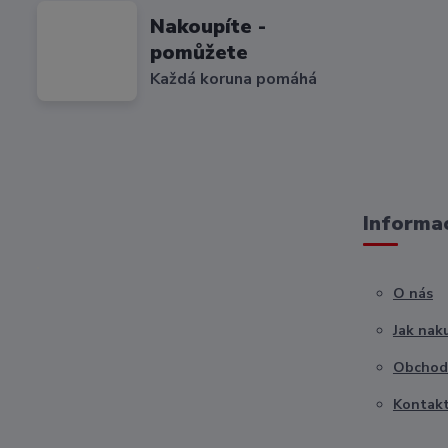
Nakoupíte -
pomůžete
Každá koruna pomáhá
Informac
O nás
Jak nak
Obchod
Kontak