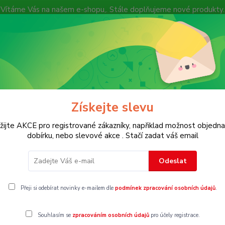
Vítáme Vás na našem e-shopu,. Stále doplňujeme nové produkty.
Nevíte si rady? Zavolejte.
+ 420 7
Více
Hledat
Získejte slevu
KOSTECH
Dětské
Dámské
Pánské
žijte AKCE pro registrované zákazníky, napřiklad možnost objedna
dobírku, nebo slevové akce . Stačí zadat váš email
el. 44
Odeslat
4
Přeji si odebírat novinky e-mailem dle
podmínek zpracování osobních údajů
.
Souhlasím se
zpracováním osobních údajů
pro účely registrace.
gorii nebylo nalezeno žádné zboží.