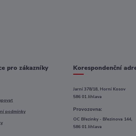
e pro zákazníky
Korespondenční adr
Jarní 378/18, Horní Kosov
586 01 Jihlava
upovat
Provozovna:
ní podmínky
OC Březinky - Březinova 144,
ty
586 01 Jihlava