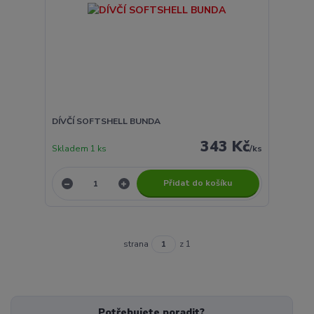
DÍVČÍ SOFTSHELL BUNDA
343 Kč
Skladem 1 ks
/
ks
Přidat do košíku
strana
z 1
Potřebujete poradit?