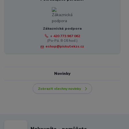
Zákaznická podpora
+ 420 773 967 062
(Po-Pá, 8-16 hod.)
eshop@piskutekzs.cz
Novinky
Zobrazit všechny novinky
Nakoupíte - pomůžete