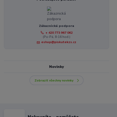
Zákaznická podpora
+ 420 773 967 062
(Po-Pá, 8-16 hod.)
eshop@piskutekzs.cz
Novinky
Zobrazit všechny novinky
Nakoupíte - pomůžete