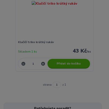
Klučičí triko krátký rukáv
43 Kč
Skladem 1 ks
/
ks
Přidat do košíku
strana
z 1
Potřebujete poradit?