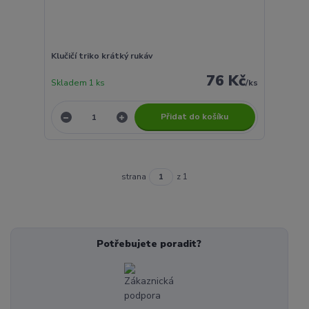
Klučičí triko krátký rukáv
76 Kč
Skladem 1 ks
/
ks
Přidat do košíku
strana
z 1
Potřebujete poradit?