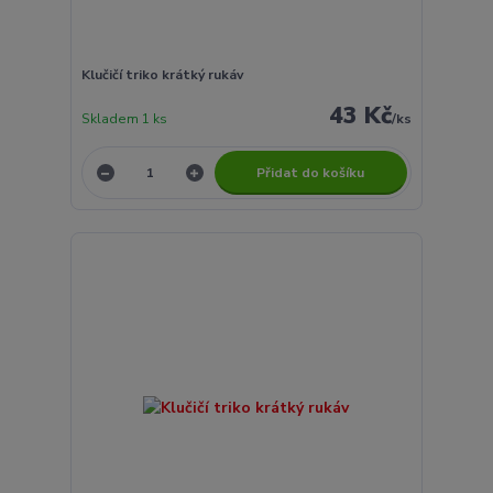
Klučičí triko krátký rukáv
43 Kč
Skladem 1 ks
/
ks
Přidat do košíku