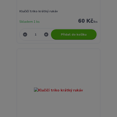
Klučičí triko krátký rukáv
60 Kč
Skladem 1 ks
/
ks
Přidat do košíku