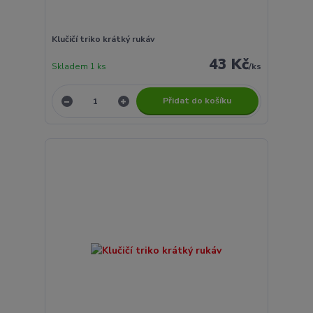
Klučičí triko krátký rukáv
43 Kč
Skladem 1 ks
/
ks
Přidat do košíku