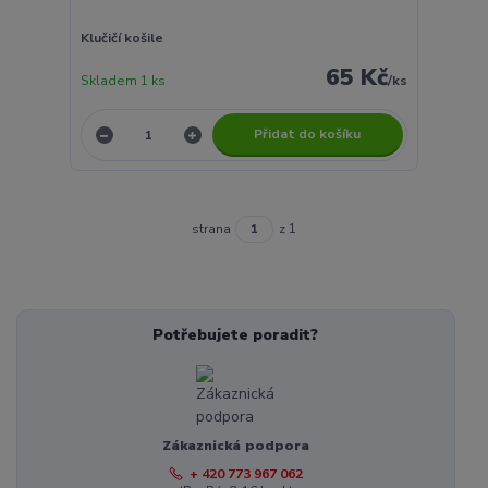
Klučičí košile
65 Kč
Skladem 1 ks
/
ks
Přidat do košíku
strana
z 1
Potřebujete poradit?
Zákaznická podpora
+ 420 773 967 062