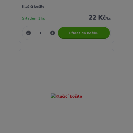
Klučičí košile
22 Kč
Skladem 1 ks
/
ks
Přidat do košíku