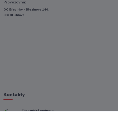
Provozovna:
OC Březinky - Březinova 144,
586 01 Jihlava
Kontakty
Zákaznická podpora
+ 420 773 967 062