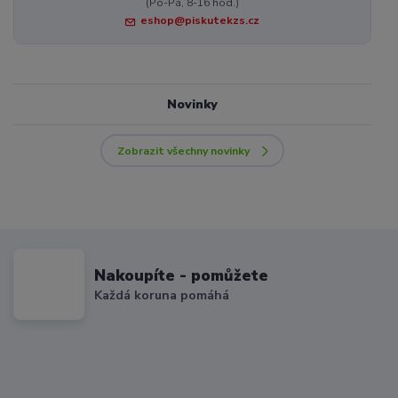
(Po-Pá, 8-16 hod.)
eshop@piskutekzs.cz
Novinky
Zobrazit všechny novinky
Nakoupíte - pomůžete
Každá koruna pomáhá