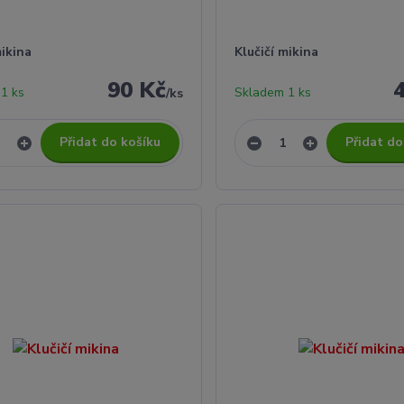
mikina
Klučičí mikina
90 Kč
1 ks
Skladem 1 ks
/
ks
Přidat do košíku
Přidat do