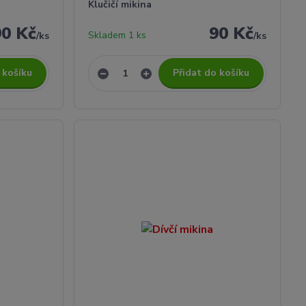
Klučičí mikina
90 Kč
90 Kč
Skladem 1 ks
/
ks
/
ks
 košíku
Přidat do košíku