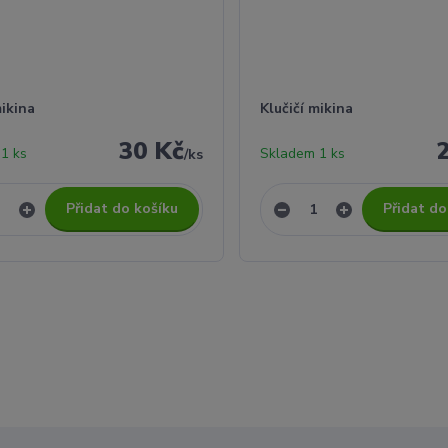
mikina
Klučičí mikina
30 Kč
1 ks
Skladem 1 ks
/
ks
Přidat do košíku
Přidat do