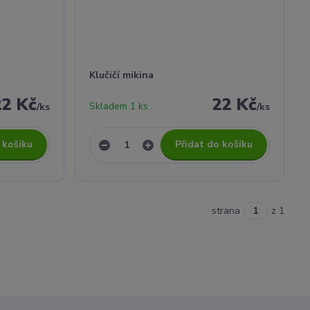
Klučičí mikina
22 Kč
22 Kč
Skladem 1 ks
/
ks
/
ks
 košíku
Přidat do košíku
strana
z 1