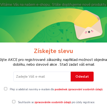
Vítáme Vás na našem e-shopu,. Stále doplňujeme nové produkty.
Nevíte si rady? Zavolejte.
+ 420 7
Více
Hledat
Získejte slevu
KOSTECH
Dětské
Dámské
Pánské
žijte AKCE pro registrované zákazníky, napřiklad možnost objedna
dobírku, nebo slevové akce . Stačí zadat váš email
sty, roláky
Vel. 62
Odeslat
2
Přeji si odebírat novinky e-mailem dle
podmínek zpracování osobních údajů
.
Souhlasím se
zpracováním osobních údajů
pro účely registrace.