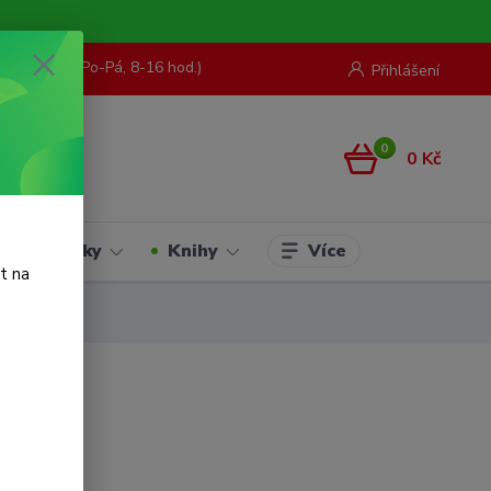
73 967 062
(Po-Pá, 8-16 hod.)
Přihlášení
0
0 Kč
Více
Hračky
Knihy
t na