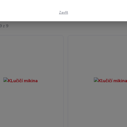
ší
Nejlevnější
Nejdražší
Zavřít
9 z 9