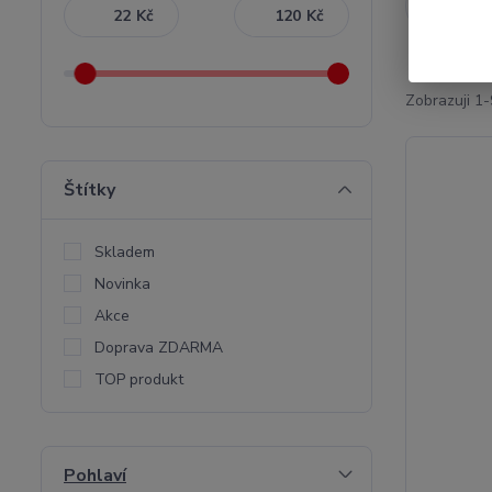
Nejnověj
Kč
Kč
Zobrazuji 1-
Štítky
Skladem
Novinka
Akce
Doprava ZDARMA
TOP produkt
Pohlaví