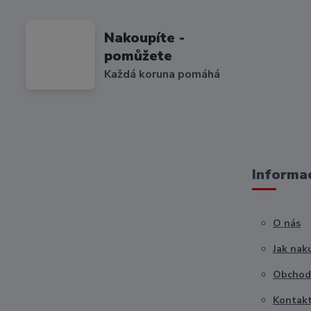
Nakoupíte -
pomůžete
Každá koruna pomáhá
Informac
O nás
Jak nak
Obchod
Kontak