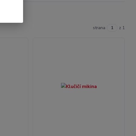
strana
z 1