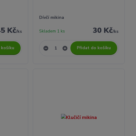
Dívčí mikina
45 Kč
30 Kč
Skladem 1 ks
/
ks
/
ks
 košíku
Přidat do košíku