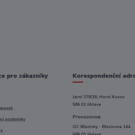
e pro zákazníky
Korespondenční adr
Jarní 378/18, Horní Kosov
586 01 Jihlava
upovat
Provozovna:
ní podmínky
OC Březinky - Březinova 144,
ty
586 01 Jihlava