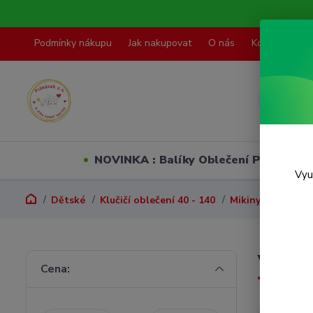
Podmínky nákupu
Jak nakupovat
O nás
Kontakty
NOVINKA : Balíky Oblečení PO VELI
Vyu
Dětské
Klučičí oblečení 40 - 140
Mikiny, svetry, ve
Vel. 6
Cena: