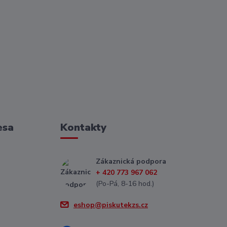
esa
Kontakty
Zákaznická podpora
+ 420 773 967 062
(Po-Pá, 8-16 hod.)
eshop@piskutekzs.cz