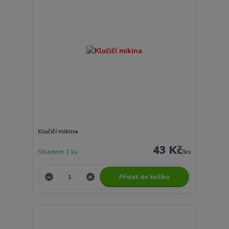
Klučičí mikina
43 Kč
Skladem 1 ks
/
ks
Přidat do košíku