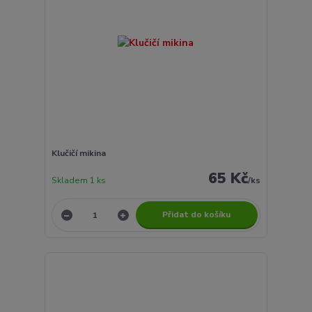
Klučičí mikina
65 Kč
Skladem 1 ks
/
ks
Přidat do košíku