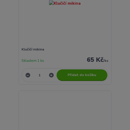
Klučičí mikina
65 Kč
Skladem 1 ks
/
ks
Přidat do košíku