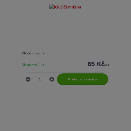
Klučičí mikina
65 Kč
Skladem 1 ks
/
ks
Přidat do košíku