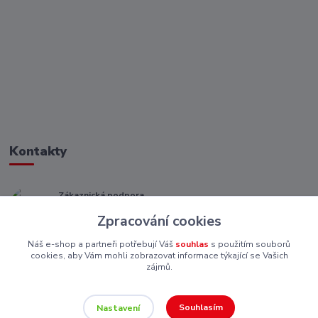
Kontakty
Zákaznická podpora
+ 420 773 967 062
Zpracování cookies
(Po-Pá, 8-16 hod.)
Náš e-shop a partneři potřebují Váš
souhlas
s použitím souborů
eshop@piskutekzs.cz
cookies, aby Vám mohli zobrazovat informace týkající se Vašich
zájmů.
Souhlasím
Nastavení