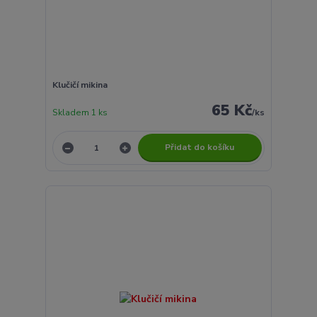
Klučičí mikina
65 Kč
Skladem 1 ks
/
ks
Přidat do košíku