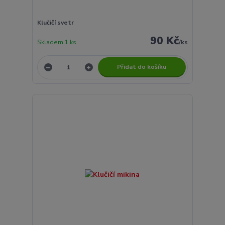
Klučičí svetr
90 Kč
Skladem 1 ks
/
ks
Přidat do košíku