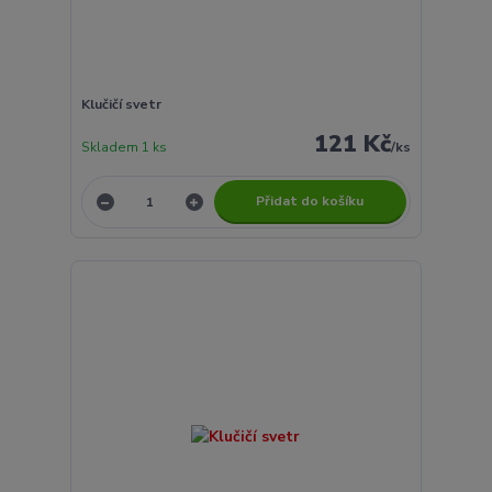
Klučičí svetr
121 Kč
Skladem 1 ks
/
ks
Přidat do košíku