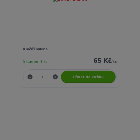
Klučičí mikina
65 Kč
Skladem 1 ks
/
ks
Přidat do košíku