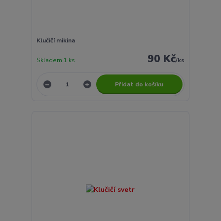
Klučičí mikina
90 Kč
Skladem 1 ks
/
ks
Přidat do košíku