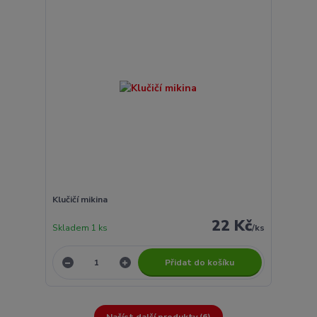
Klučičí mikina
22 Kč
Skladem 1 ks
/
ks
Přidat do košíku
Načíst další produkty (6)