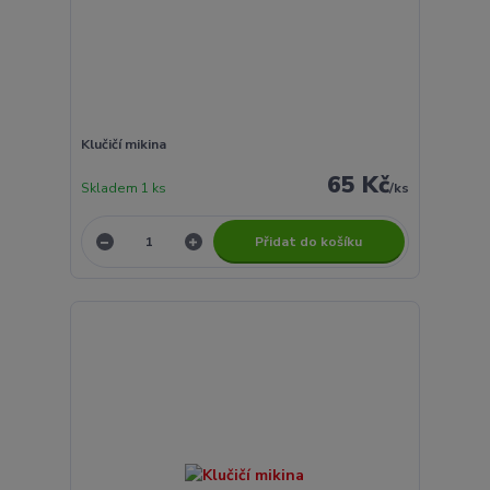
Klučičí mikina
65 Kč
Skladem 1 ks
/
ks
Přidat do košíku