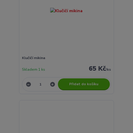
Klučičí mikina
65 Kč
Skladem 1 ks
/
ks
Přidat do košíku