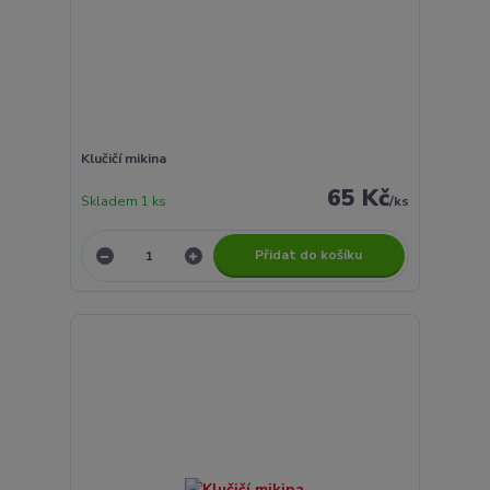
Klučičí mikina
65 Kč
Skladem 1 ks
/
ks
Přidat do košíku