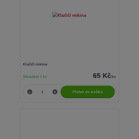
Klučičí mikina
65 Kč
Skladem 1 ks
/
ks
Přidat do košíku