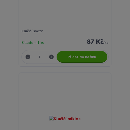
Klučičí svetr
87 Kč
Skladem 1 ks
/
ks
Přidat do košíku