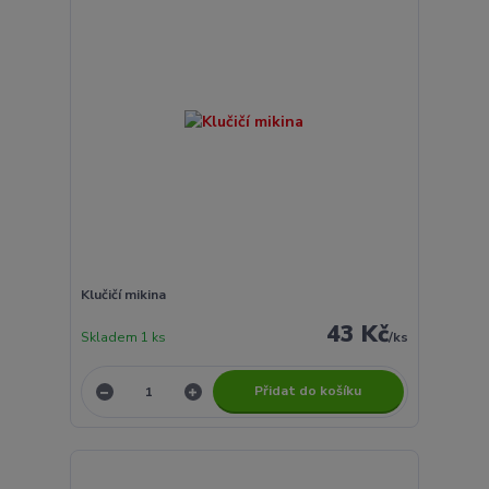
Klučičí mikina
43 Kč
Skladem 1 ks
/
ks
Přidat do košíku