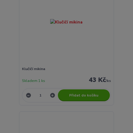
Klučičí mikina
43 Kč
Skladem 1 ks
/
ks
Přidat do košíku