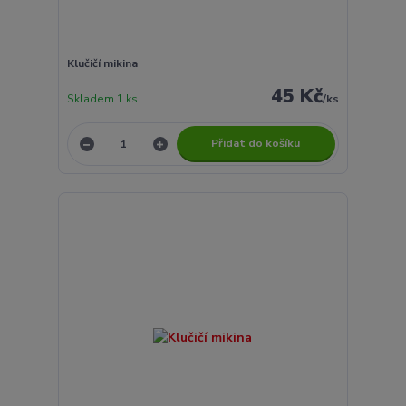
Klučičí mikina
45 Kč
Skladem 1 ks
/
ks
Přidat do košíku