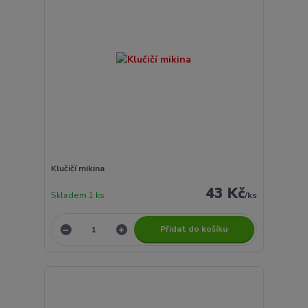
Klučičí mikina
43 Kč
Skladem 1 ks
/
ks
Přidat do košíku