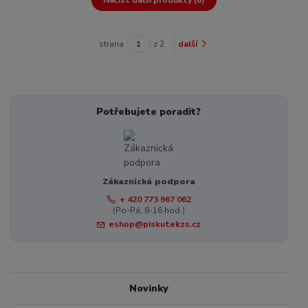
strana
z 2
další
Potřebujete poradit?
Zákaznická podpora
+ 420 773 967 062
(Po-Pá, 8-16 hod.)
eshop@piskutekzs.cz
Novinky