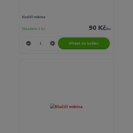
Klučičí mikina
90 Kč
Skladem 1 ks
/
ks
Přidat do košíku