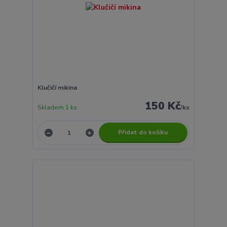
Klučičí mikina
150 Kč
Skladem 1 ks
/
ks
Přidat do košíku