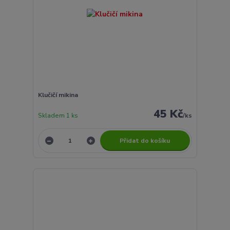
Klučičí mikina
45 Kč
Skladem 1 ks
/
ks
Přidat do košíku