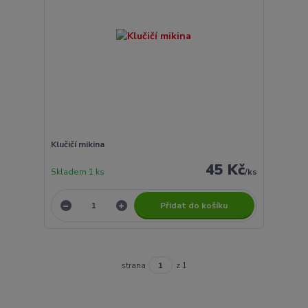
Klučičí mikina
45 Kč
Skladem 1 ks
/
ks
Přidat do košíku
strana
z 1