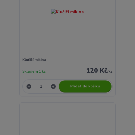
Klučičí mikina
120 Kč
Skladem 1 ks
/
ks
Přidat do košíku