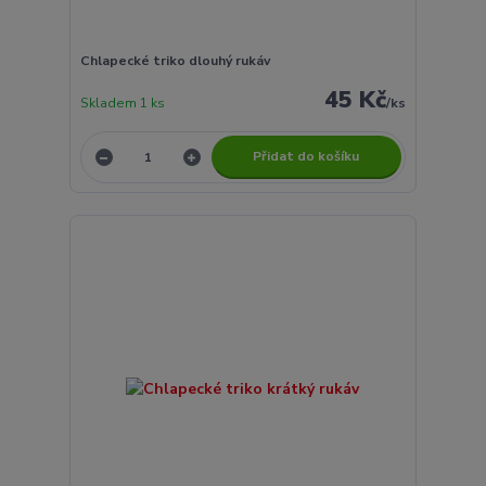
Chlapecké triko dlouhý rukáv
45 Kč
Skladem 1 ks
/
ks
Přidat do košíku