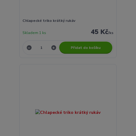
Chlapecké triko krátký rukáv
45 Kč
Skladem 1 ks
/
ks
Přidat do košíku