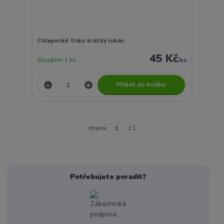
Chlapecké triko krátký rukáv
45 Kč
Skladem 1 ks
/
ks
Přidat do košíku
strana
z 1
Potřebujete poradit?