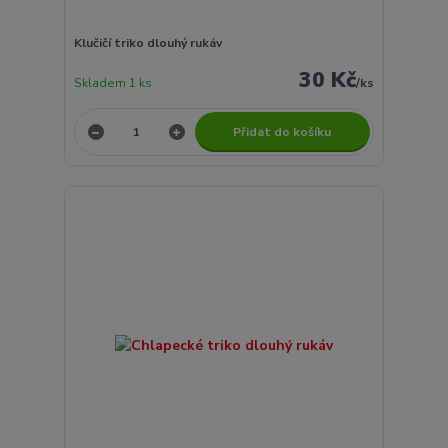
Klučičí triko dlouhý rukáv
30 Kč
Skladem 1 ks
/
ks
Přidat do košíku