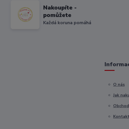
Nakoupíte -
pomůžete
Každá koruna pomáhá
Informac
O nás
Jak nak
Obchod
Kontak