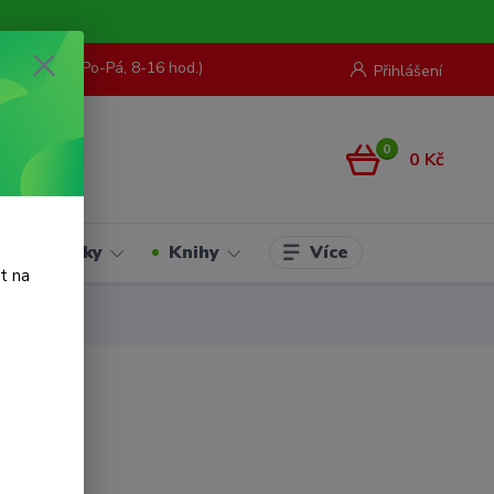
73 967 062
(Po-Pá, 8-16 hod.)
Přihlášení
0
0 Kč
Více
Hračky
Knihy
t na