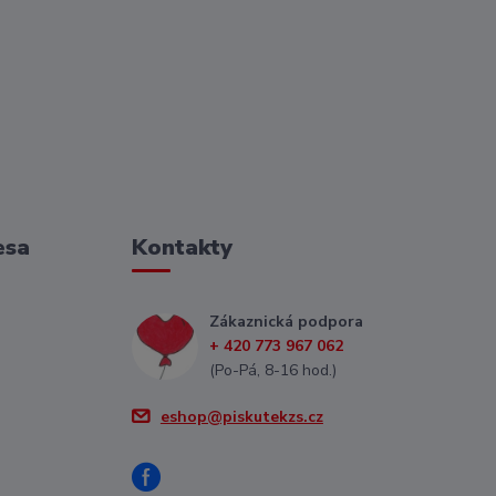
esa
Kontakty
Zákaznická podpora
+ 420 773 967 062
(Po-Pá, 8-16 hod.)
eshop@piskutekzs.cz