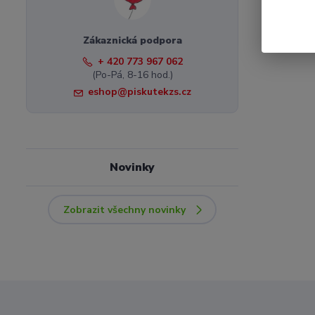
Zákaznická podpora
+ 420 773 967 062
(Po-Pá, 8-16 hod.)
eshop@piskutekzs.cz
Novinky
Zobrazit všechny novinky