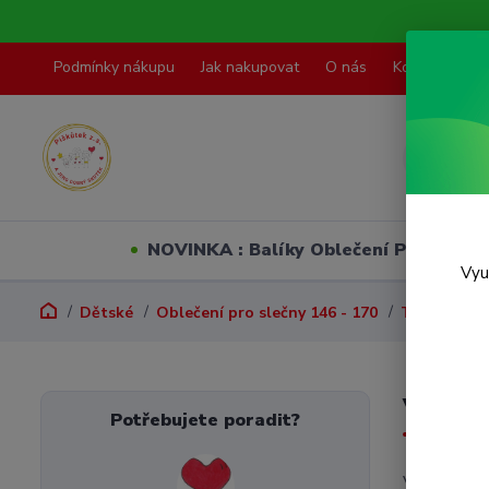
Podmínky nákupu
Jak nakupovat
O nás
Kontakty
NOVINKA : Balíky Oblečení PO VELI
Vyu
Dětské
Oblečení pro slečny 146 - 170
Tepláky,leg
Vel.15
Potřebujete poradit?
V této kate