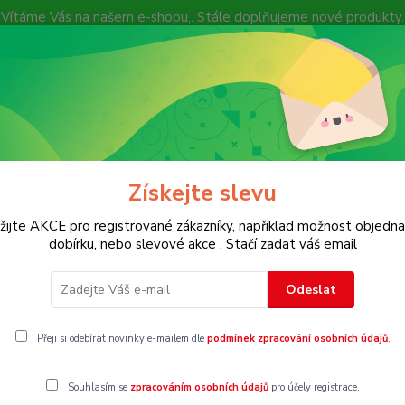
Vítáme Vás na našem e-shopu,. Stále doplňujeme nové produkty.
Nevíte si rady? Zavolejte.
+ 420 7
Více
Hledat
Získejte slevu
KOSTECH
Dětské
Dámské
Pánské
žijte AKCE pro registrované zákazníky, napřiklad možnost objedna
dobírku, nebo slevové akce . Stačí zadat váš email
íny,punčochy
Vel.152
Odeslat
2
Přeji si odebírat novinky e-mailem dle
podmínek zpracování osobních údajů
.
Souhlasím se
zpracováním osobních údajů
pro účely registrace.
gorii nebylo nalezeno žádné zboží.