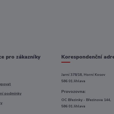
e pro zákazníky
Korespondenční adr
Jarní 378/18, Horní Kosov
586 01 Jihlava
upovat
Provozovna:
ní podmínky
OC Březinky - Březinova 144,
ty
586 01 Jihlava