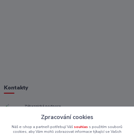
Kontakty
Zákaznická podpora
+ 420 773 967 062
Zpracování cookies
(Po-Pá, 8-16 hod.)
Náš e-shop a partneři potřebují Váš
souhlas
s použitím souborů
eshop@piskutekzs.cz
cookies, aby Vám mohli zobrazovat informace týkající se Vašich