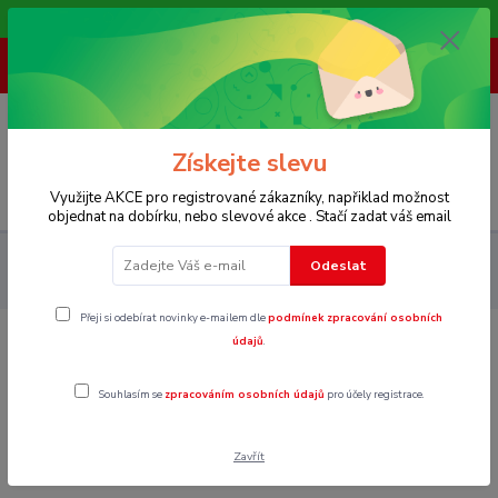
Vítáme Vás na našem e-shopu,. Stále doplňujeme nové produkty.
+ 420 773 967 062
(Po-Pá, 8-16 hod.)
0
0 Kč
Získejte slevu
Menu
Využijte AKCE pro registrované zákazníky, napřiklad možnost
objednat na dobírku, nebo slevové akce . Stačí zadat váš email
Dětské
Oblečení pro slečny 146 - 170
Zimní
Odeslat
bundy,kabáty,kombinézy
Vel.164
Přeji si odebírat novinky e-mailem dle
podmínek zpracování osobních
údajů
.
Vel.164
Souhlasím se
zpracováním osobních údajů
pro účely registrace.
V této kategorii nebylo nalezeno žádné zboží.
Zavřít