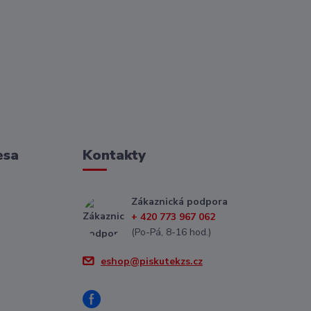
esa
Kontakty
Zákaznická podpora
+ 420 773 967 062
(Po-Pá, 8-16 hod.)
eshop@piskutekzs.cz