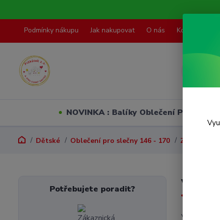
Podmínky nákupu
Jak nakupovat
O nás
Kontakty
NOVINKA : Balíky Oblečení PO VELI
Vyu
Dětské
Oblečení pro slečny 146 - 170
Zimní kalho
Vel.17
Potřebujete poradit?
V této kate