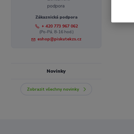
Zákaznická podpora
+ 420 773 967 062
(Po-Pá, 8-16 hod.)
eshop@piskutekzs.cz
Novinky
Zobrazit všechny novinky