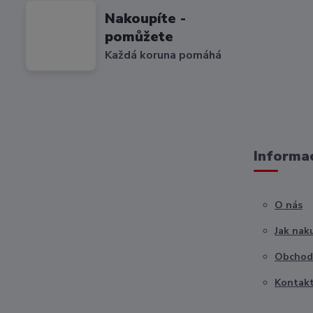
Nakoupíte -
pomůžete
Každá koruna pomáhá
Informac
O nás
Jak nak
Obchod
Kontak