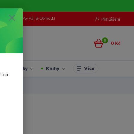
73 967 062
(Po-Pá, 8-16 hod.)
Přihlášení
0
0 Kč
Více
Hračky
Knihy
t na