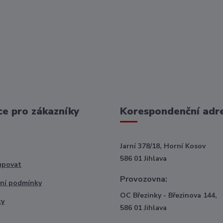
e pro zákazníky
Korespondenční adr
Jarní 378/18, Horní Kosov
586 01 Jihlava
upovat
Provozovna:
ní podmínky
OC Březinky - Březinova 144,
ty
586 01 Jihlava