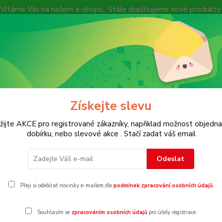
Vítáme Vás na našem e-shopu,. Stále doplňujeme nové produkty.
Nevíte si rady? Zavolejte.
+ 420 7
Více
Hledat
Získejte slevu
KOSTECH
Dětské
Dámské
Pánské
žijte AKCE pro registrované zákazníky, napřiklad možnost objedna
dobírku, nebo slevové akce . Stačí zadat váš email
ty, oteplováky
Vel.170
Odeslat
0
Přeji si odebírat novinky e-mailem dle
podmínek zpracování osobních údajů
.
Souhlasím se
zpracováním osobních údajů
pro účely registrace.
gorii nebylo nalezeno žádné zboží.