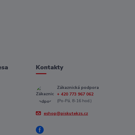
esa
Kontakty
Zákaznická podpora
+ 420 773 967 062
(Po-Pá, 8-16 hod.)
eshop@piskutekzs.cz