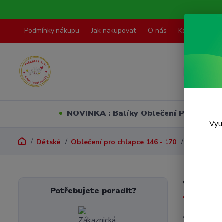
Podmínky nákupu
Jak nakupovat
O nás
Kontakty
NOVINKA : Balíky Oblečení PO VELI
Vyu
Dětské
Oblečení pro chlapce 146 - 170
Obleky
Vel.15
Potřebujete poradit?
V této kate