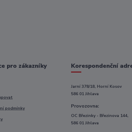
e pro zákazníky
Korespondenční adr
Jarní 378/18, Horní Kosov
586 01 Jihlava
upovat
Provozovna:
ní podmínky
OC Březinky - Březinova 144,
ty
586 01 Jihlava