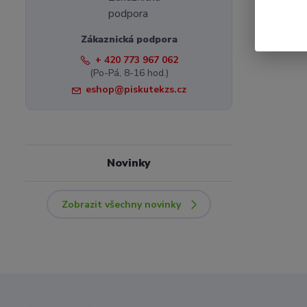
Zákaznická podpora
+ 420 773 967 062
(Po-Pá, 8-16 hod.)
eshop@piskutekzs.cz
Novinky
Zobrazit všechny novinky