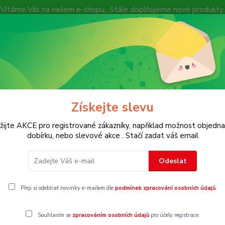
Vítáme Vás na našem e-shopu,. Stále doplňujeme nové produkty.
Nevíte si rady? Zavolejte.
+ 420 7
Více
Hledat
Získejte slevu
KOSTECH
Dětské
Dámské
Pánské
žijte AKCE pro registrované zákazníky, napřiklad možnost objedna
dobírku, nebo slevové akce . Stačí zadat váš email
Vel.158
Odeslat
8
Přeji si odebírat novinky e-mailem dle
podmínek zpracování osobních údajů
.
Souhlasím se
zpracováním osobních údajů
pro účely registrace.
gorii nebylo nalezeno žádné zboží.