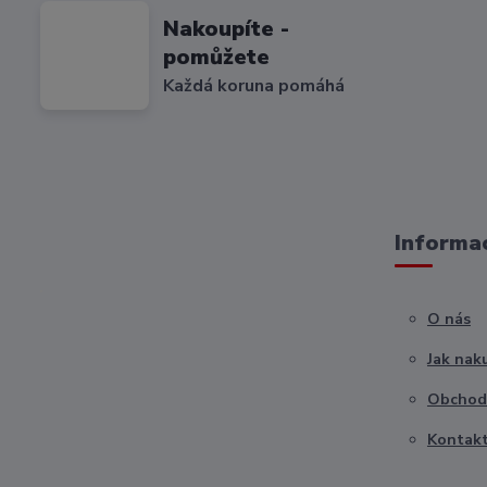
Nakoupíte -
pomůžete
Každá koruna pomáhá
Informac
O nás
Jak nak
Obchod
Kontak