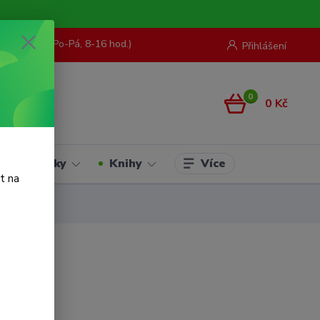
73 967 062
(Po-Pá, 8-16 hod.)
Přihlášení
0
0 Kč
Více
Hračky
Knihy
t na