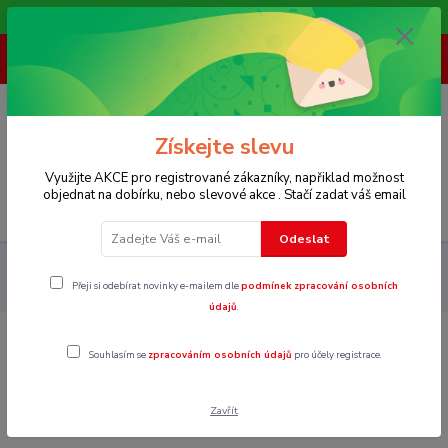
Vítáme Vás na našem e-shopu,. Stále doplňujeme nové produkty.
+ 420 773 967 062
(Po-Pá, 8-16 hod.)
0
0 Kč
Získejte slevu
Využijte AKCE pro registrované zákazníky, napřiklad možnost
objednat na dobírku, nebo slevové akce . Stačí zadat váš email
Menu
Odeslat
Dětské
Oblečení pro chlapce 146 - 170
Soupravy oblečení
Přeji si odebírat novinky e-mailem dle
podmínek zpracování osobních
Vel.164
údajů
.
Vel.164
Souhlasím se
zpracováním osobních údajů
pro účely registrace.
Zavřít
V této kategorii nebylo nalezeno žádné zboží.