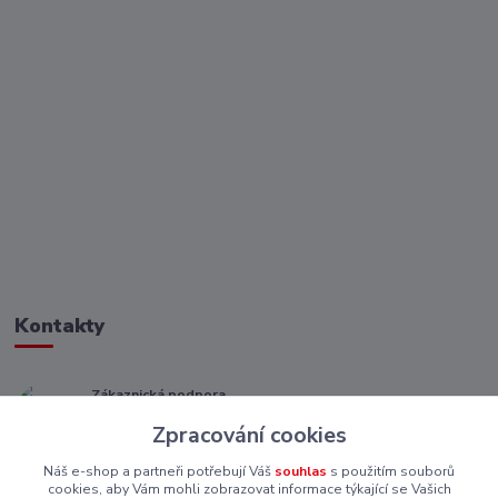
Kontakty
Zákaznická podpora
+ 420 773 967 062
Zpracování cookies
(Po-Pá, 8-16 hod.)
Náš e-shop a partneři potřebují Váš
souhlas
s použitím souborů
eshop@piskutekzs.cz
cookies, aby Vám mohli zobrazovat informace týkající se Vašich