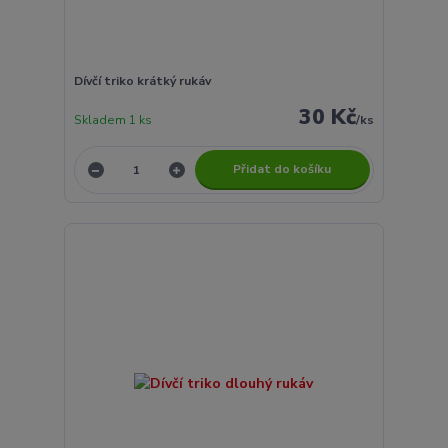
Dívčí triko krátký rukáv
30 Kč
Skladem 1 ks
/
ks
Přidat do košíku