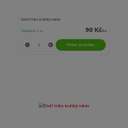
Dívčí triko krátký rukáv
90 Kč
Skladem 1 ks
/
ks
Přidat do košíku