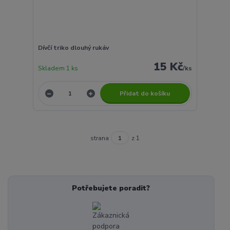
Dívčí triko dlouhý rukáv
15 Kč
Skladem 1 ks
/
ks
Přidat do košíku
strana
z 1
Potřebujete poradit?