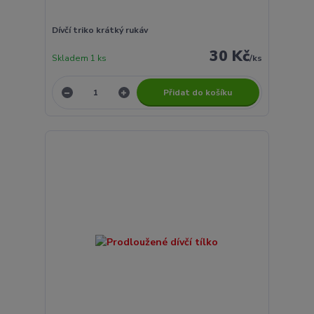
Dívčí triko krátký rukáv
30 Kč
Skladem 1 ks
/
ks
Přidat do košíku