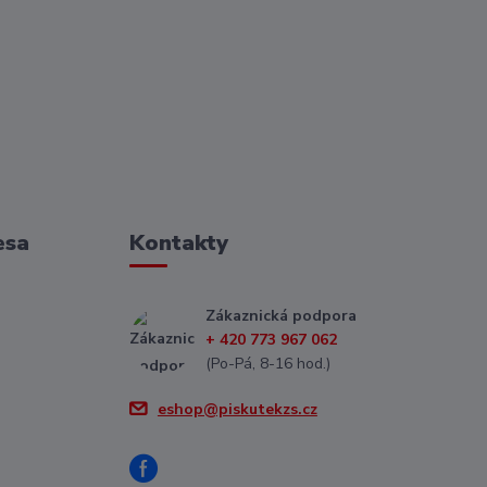
esa
Kontakty
Zákaznická podpora
+ 420 773 967 062
(Po-Pá, 8-16 hod.)
eshop@piskutekzs.cz