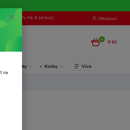
73 967 062
(Po-Pá, 8-16 hod.)
Přihlášení
0
0 Kč
Více
Hračky
Knihy
t na