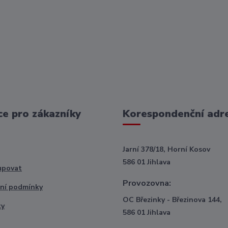
e pro zákazníky
Korespondenční adr
Jarní 378/18, Horní Kosov
586 01 Jihlava
upovat
Provozovna:
ní podmínky
OC Březinky - Březinova 144,
ty
586 01 Jihlava