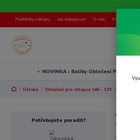
Podmínky nákupu
Jak nakupovat
O nás
Kontakty
NOVINKA : Balíky Oblečení PO VELI
Vyu
Dětské
Oblečení pro chlapce 146 - 170
Přechodov
Vel.14
Potřebujete poradit?
V této kate