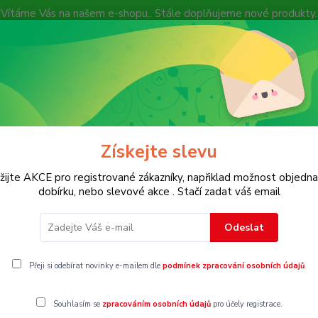
Vítáme Vás na našem e-shopu,. Stále doplňujeme nové produkty.
Nevíte si rady? Zavolejte.
+ 420 7
Více
Hledat
Získejte slevu
KOSTECH
Dětské
Dámské
Pánské
žijte AKCE pro registrované zákazníky, napřiklad možnost objedna
dobírku, nebo slevové akce . Stačí zadat váš email
é bundy,kabáty,vesty,kombinézy
Vel.146
Odeslat
6
Přeji si odebírat novinky e-mailem dle
podmínek zpracování osobních údajů
.
Souhlasím se
zpracováním osobních údajů
pro účely registrace.
gorii nebylo nalezeno žádné zboží.