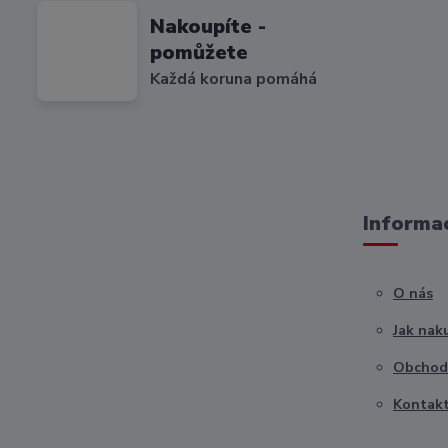
Nakoupíte -
pomůžete
Každá koruna pomáhá
Informac
O nás
Jak nak
Obchod
Kontak