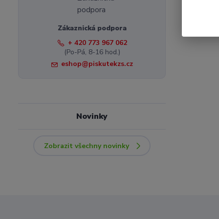
Zákaznická podpora
+ 420 773 967 062
(Po-Pá, 8-16 hod.)
eshop@piskutekzs.cz
Novinky
Zobrazit všechny novinky