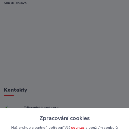
586 01 Jihlava
Kontakty
Zákaznická podpora
+ 420 773 967 062
Zpracování cookies
(Po-Pá, 8-16 hod.)
Náš e-shop a partneři potřebují Váš
souhlas
s použitím souborů