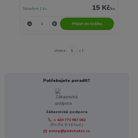
15 Kč
Skladem 1 ks
/
ks
Přidat do košíku
strana
z 1
Potřebujete poradit?
Zákaznická podpora
+ 420 773 967 062
(Po-Pá, 8-16 hod.)
eshop@piskutekzs.cz