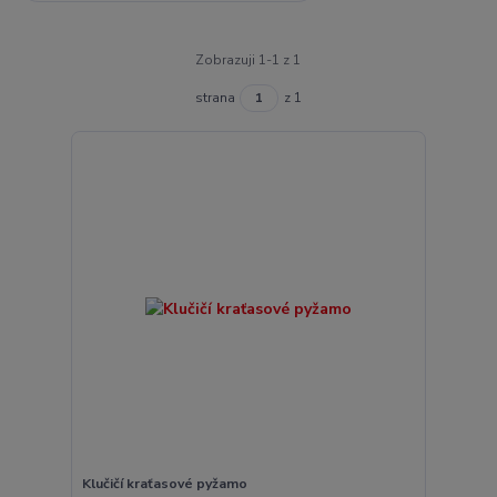
Zobrazuji 1-1 z 1
strana
z 1
Klučičí kraťasové pyžamo