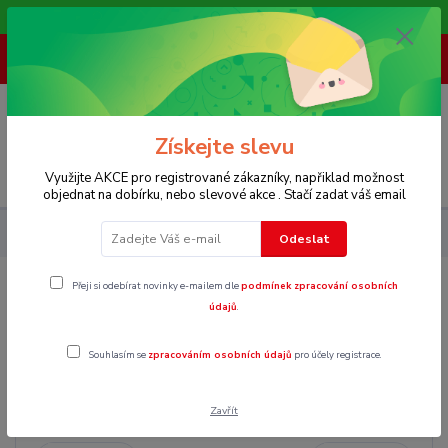
Vítáme Vás na našem e-shopu,. Stále doplňujeme nové produkty.
+ 420 773 967 062
(Po-Pá, 8-16 hod.)
0
0 Kč
Získejte slevu
Menu
Využijte AKCE pro registrované zákazníky, napřiklad možnost
objednat na dobírku, nebo slevové akce . Stačí zadat váš email
Dětské
Klučičí oblečení 40 - 140
Pyžama
Vel. 98
Odeslat
Přeji si odebírat novinky e-mailem dle
podmínek zpracování osobních
Vel. 98
údajů
.
Souhlasím se
zpracováním osobních údajů
pro účely registrace.
Cena:
Zavřít