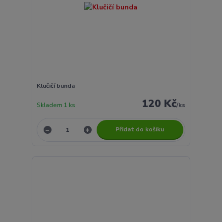
Klučičí bunda
120 Kč
Skladem 1 ks
/
ks
Přidat do košíku