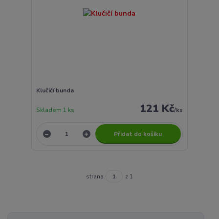
Klučičí bunda
121 Kč
Skladem 1 ks
/
ks
Přidat do košíku
strana
z 1