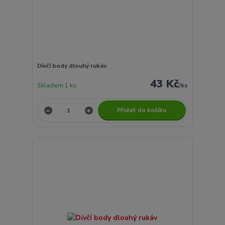
Dívčí body dlouhý rukáv
43 Kč
Skladem 1 ks
/
ks
Přidat do košíku