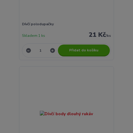
Dívčí polodupačky
21 Kč
Skladem 1 ks
/
ks
Přidat do košíku