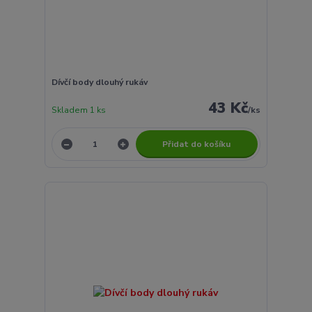
Dívčí body dlouhý rukáv
43 Kč
Skladem 1 ks
/
ks
Přidat do košíku