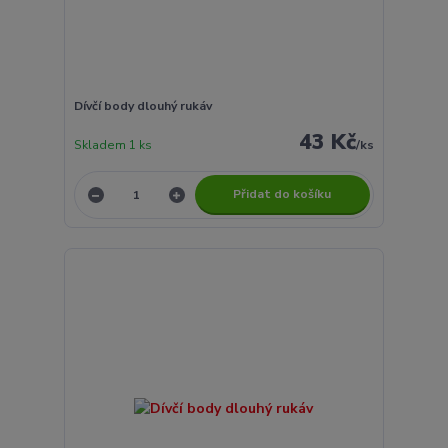
Dívčí body dlouhý rukáv
43 Kč
Skladem 1 ks
/
ks
Přidat do košíku