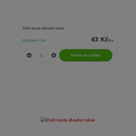
Dívčí body dlouhý rukáv
43 Kč
Skladem 1 ks
/
ks
Přidat do košíku