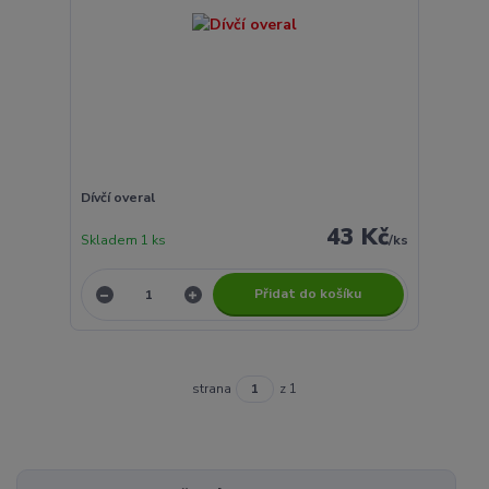
Dívčí overal
43 Kč
Skladem 1 ks
/
ks
Přidat do košíku
strana
z 1