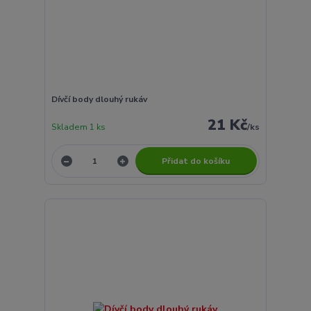
Dívčí body dlouhý rukáv
21 Kč
Skladem 1 ks
/
ks
Přidat do košíku