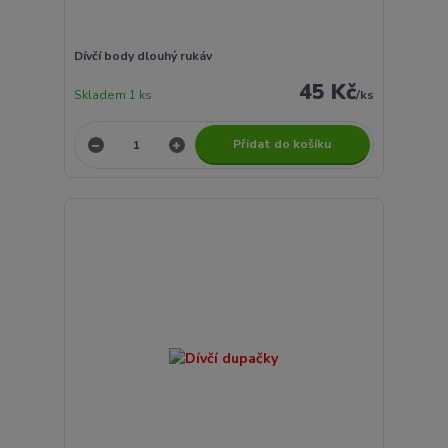
Dívčí body dlouhý rukáv
45 Kč
Skladem 1 ks
/
ks
Přidat do košíku