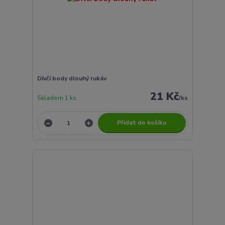
Dívčí body dlouhý rukáv
21 Kč
Skladem 1 ks
/
ks
Přidat do košíku