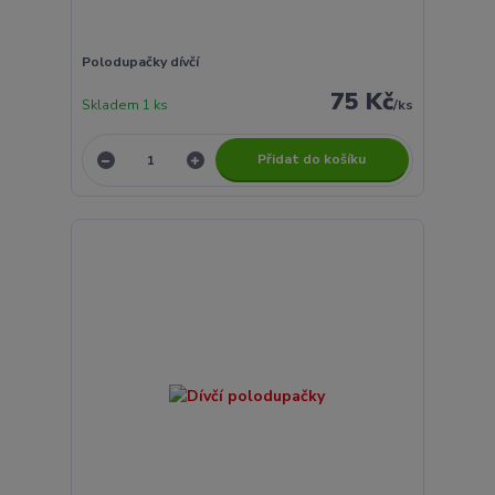
Polodupačky dívčí
75 Kč
Skladem 1 ks
/
ks
Přidat do košíku