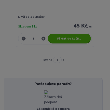
Dívčí polodupačky
45 Kč
Skladem 1 ks
/
ks
Přidat do košíku
strana
z 1
Potřebujete poradit?
Zákaznická podpora