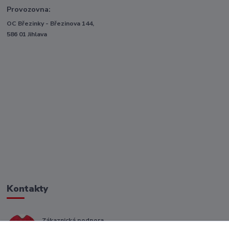
Provozovna:
OC Březinky - Březinova 144,
586 01 Jihlava
Kontakty
Zákaznická podpora