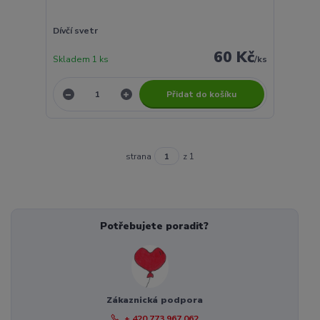
Dívčí svetr
60 Kč
Skladem 1 ks
/
ks
Přidat do košíku
strana
z 1
Potřebujete poradit?
Zákaznická podpora
+ 420 773 967 062