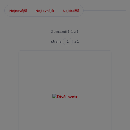
Nejnovější
Nejlevnější
Nejdražší
Zobrazuji 1-1 z 1
strana
z 1