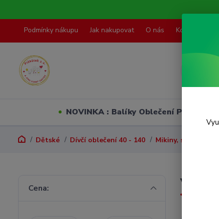
Podmínky nákupu
Jak nakupovat
O nás
Kontakty
NOVINKA : Balíky Oblečení PO VELI
Vyu
Dětské
Dívčí oblečení 40 - 140
Mikiny, svetry, vest
Vel. 1
Cena: