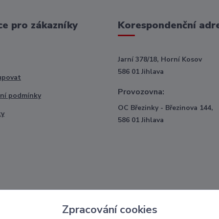
e pro zákazníky
Korespondenční adr
Jarní 378/18, Horní Kosov
586 01 Jihlava
upovat
Provozovna:
ní podmínky
OC Březinky - Březinova 144,
ty
586 01 Jihlava
Zpracování cookies