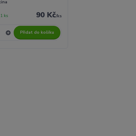
kina
90 Kč
1 ks
/
ks
Přidat do košíku