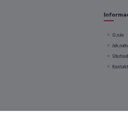
Informac
O nás
Jak nak
Obchod
Kontak