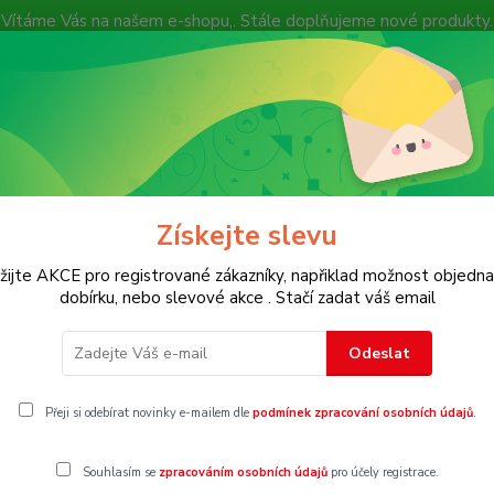
Vítáme Vás na našem e-shopu,. Stále doplňujeme nové produkty.
Nevíte si rady? Zavolejte.
+ 420 7
Více
Hledat
Získejte slevu
KOSTECH
Dětské
Dámské
Pánské
žijte AKCE pro registrované zákazníky, napřiklad možnost objedna
dobírku, nebo slevové akce . Stačí zadat váš email
y, roláky
Vel. 122
Odeslat
22
Přeji si odebírat novinky e-mailem dle
podmínek zpracování osobních údajů
.
Souhlasím se
zpracováním osobních údajů
pro účely registrace.