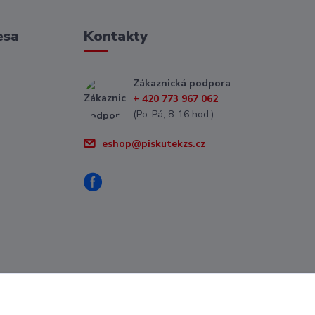
esa
Kontakty
Zákaznická podpora
+ 420 773 967 062
(Po-Pá, 8-16 hod.)
eshop@piskutekzs.cz