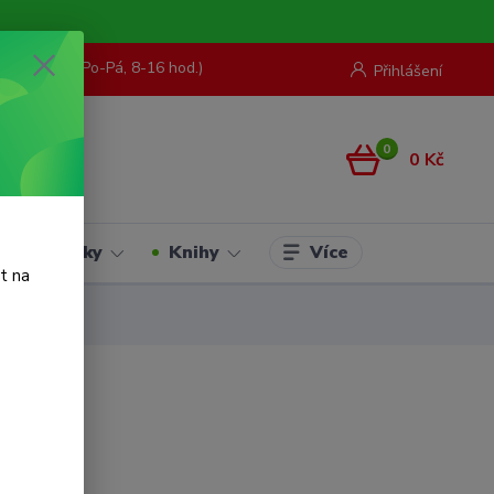
73 967 062
(Po-Pá, 8-16 hod.)
Přihlášení
0
0 Kč
Více
Hračky
Knihy
t na