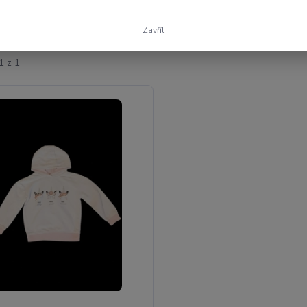
ší
Nejlevnější
Nejdražší
Zavřít
1 z 1