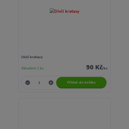
Dívčí kraťasy
90 Kč
Skladem 1 ks
/
ks
Přidat do košíku