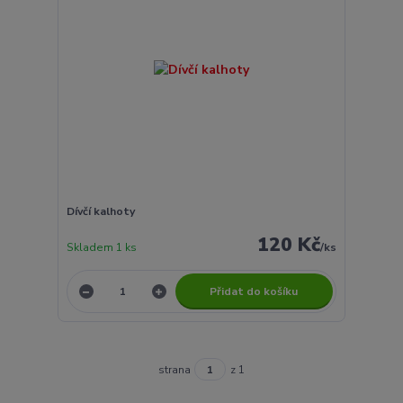
Dívčí kalhoty
120 Kč
Skladem 1 ks
/
ks
Přidat do košíku
strana
z 1