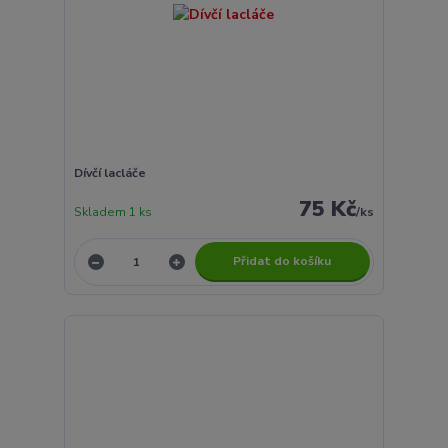
Dívčí lacláče
75 Kč
Skladem 1 ks
/
ks
Přidat do košíku