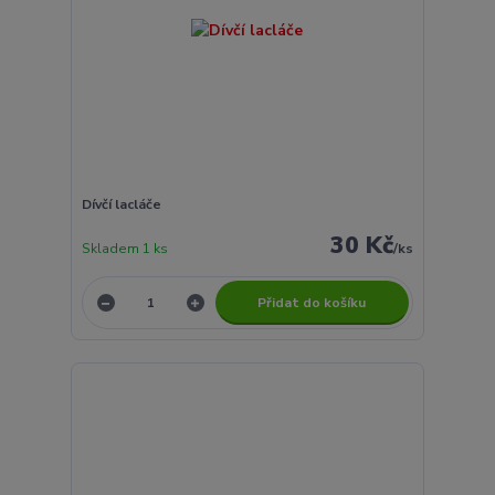
Dívčí lacláče
30 Kč
Skladem 1 ks
/
ks
Přidat do košíku