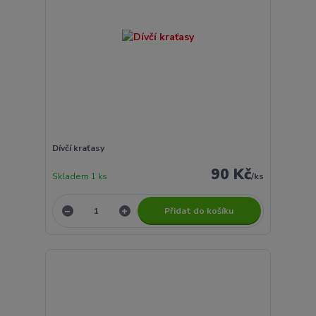
Dívčí kraťasy
90 Kč
Skladem 1 ks
/
ks
Přidat do košíku