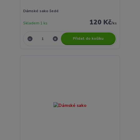
Dámské sako šedé
120 Kč
Skladem 1 ks
/
ks
Přidat do košíku